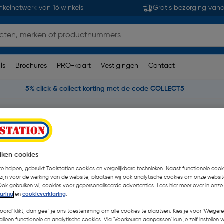
nkelnetwerk van 16 winkels
Gratis bezorging van
ls
Brochures
PRO-kaart
Vestigingen
Contact
5% click & collect korting met de code COLLECT5
Milwaukee M18 FORGE accu
6,0Ah Li-ion
iken cookies
e helpen, gebruikt Toolstation cookies en vergelijkbare technieken. Naast functionele cooki
 zijn voor de werking van de website, plaatsen wij ook analytische cookies om onze websit
€ 215,00
| Excl. btw € 1
Ook gebruiken wij cookies voor gepersonaliseerde advertenties. Lees hier meer over in onze
laring
en
cookieverklaring
.
koord' klikt, dan geef je ons toestemming om alle cookies te plaatsen. Kies je voor 'Weigere
Kies productvariant
(2)
alleen functionele en analytische cookies. Via 'Voorkeuren aanpassen' kun je zelf instellen 