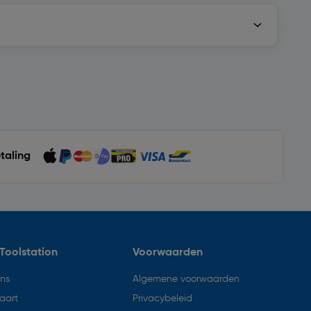
etaling
Toolstation
Voorwaarden
ons
Algemene voorwaarden
aart
Privacybeleid