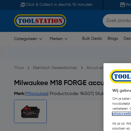
Click & Collect in slechts 10 minuten
Wi
Bulk Deals
Blogs
Dea
Categorieën
Merken
|
Thuis
Elektrisch Gereedschap
Accu's en opladers
Milwaukee M18 FORGE accu FB6 18V 
Wij gebru
Merk:
Milwaukee
| Productcode: 94507
| Stuks
Om je beter t
noodzakelijk
verbeteren. 
privacyverk
Als je op 'Ak
plaatsen wij 