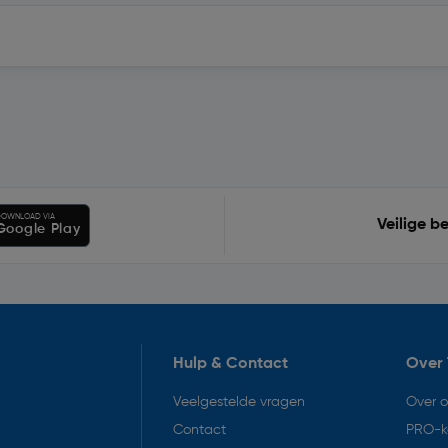
OWNLOAD VIA
Veilige b
Google Play
Hulp & Contact
Over 
Veelgestelde vragen
Over 
Contact
PRO-k