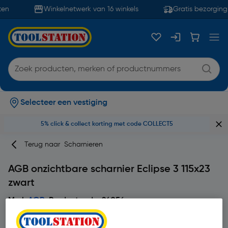
en
Winkelnetwerk van 16 winkels
Gratis bezorging 
Selecteer een vestiging
5% click & collect korting met code COLLECT5
Terug naar
Scharnieren
AGB onzichtbare scharnier Eclipse 3 115x23
zwart
Merk
AGB
Productcode: 24056