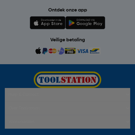
Ontdek onze app
Downloaden in de
DOWNLOAD VIA
App Store
Google Play
Veilige betaling
Hulp & Contact
Over Toolstation
Voorwaarden