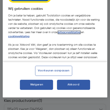
Wij gebruiken cookies
Om je beter te helpen, gebruikt Toolstation cookies en vergelijkbare
technieken. Naast functionele cookies, die noodzakelijk zijn voor de werking
van de website, plaatsen wij ook analytische cookies om onze website
verder te verbeteren. Ook gebruiken wij cookies voor gepersonaliseerde
advertenties. Lees hier meer over in onze
privacyverklaring
en
cookieverklaring
.
Als je op 'Akkoord' klikt, dan geef je ons toestemming om alle cookies te
plaatsen. Kies je voor 'Weigeren', dan plaatsen wij alleen functionele en
analytische cookies. Via 'Voorkeuren aanpassen' kun je zelf instellen welke
cookies worden geplaatst. Deze voorkeuren kun je altijd weer aanpassen.
Voorkeuren aanpassen
€ 23,00
| Excl. btw € 19,01
Weigeren
Akkoord
Kies productvariant
(1)