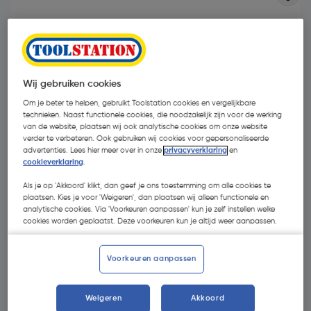
Wij gebruiken cookies
Om je beter te helpen, gebruikt Toolstation cookies en vergelijkbare
technieken. Naast functionele cookies, die noodzakelijk zijn voor de werking
- 36 %
van de website, plaatsen wij ook analytische cookies om onze website
verder te verbeteren. Ook gebruiken wij cookies voor gepersonaliseerde
advertenties. Lees hier meer over in onze
privacyverklaring
en
cookieverklaring
.
Als je op 'Akkoord' klikt, dan geef je ons toestemming om alle cookies te
plaatsen. Kies je voor 'Weigeren', dan plaatsen wij alleen functionele en
analytische cookies. Via 'Voorkeuren aanpassen' kun je zelf instellen welke
€ 2,60
cookies worden geplaatst. Deze voorkeuren kun je altijd weer aanpassen.
€ 1,67
| Excl. btw € 1,38
Voorkeuren aanpassen
Kies productvariant
(6)
Weigeren
Akkoord