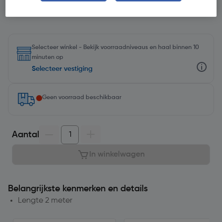
Selecteer winkel - Bekijk voorraadniveaus en haal binnen 10
minuten op
Selecteer vestiging
Geen voorraad beschikbaar
Aantal
In winkelwagen
Belangrijkste kenmerken en details
Lengte 2 meter