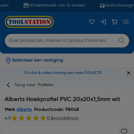
uten
Winkelnetwerk van 16 winkels
Gratis bezorgin
Selecteer een vestiging
5% click & collect korting met code COLLECT5
Terug naar
Profielen
Alberts Hoekprofiel PVC 20x20x1,5mm wit
Merk
Alberts
Productcode: 98048
4.8
11 Beoordelingen