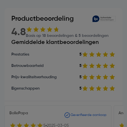
Productbeoordeling
4.8
Basis op 18 beoordelingen & 5 beoordelingen
Gemiddelde klantbeoordelingen
Prestaties
5
Betrouwbaarheid
5
Prijs-kwaliteitverhouding
5
Eigenschappen
5
BollePapa
And
Geverifieerde aankoop
5
2025-03-05