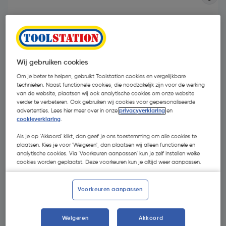
Wij gebruiken cookies
Om je beter te helpen, gebruikt Toolstation cookies en vergelijkbare
technieken. Naast functionele cookies, die noodzakelijk zijn voor de werking
van de website, plaatsen wij ook analytische cookies om onze website
verder te verbeteren. Ook gebruiken wij cookies voor gepersonaliseerde
advertenties. Lees hier meer over in onze
privacyverklaring
en
cookieverklaring
.
Als je op 'Akkoord' klikt, dan geef je ons toestemming om alle cookies te
plaatsen. Kies je voor 'Weigeren', dan plaatsen wij alleen functionele en
analytische cookies. Via 'Voorkeuren aanpassen' kun je zelf instellen welke
€ 11,29
| Excl. btw € 9,33
cookies worden geplaatst. Deze voorkeuren kun je altijd weer aanpassen.
Voorkeuren aanpassen
Selecteer winkel - Bekijk voorraadniveaus en haal binnen 10
minuten op
Weigeren
Akkoord
Selecteer vestiging