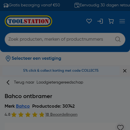
Gratis bezorging vanaf €50
Eenvoudig 30 dagen retourr
Selecteer een vestiging
5% click & collect korting met code COLLECT5
Terug naar
Loodgietersgereedschap
Bahco ontbramer
Merk
Bahco
Productcode: 30742
4.8
18 Beoordelingen