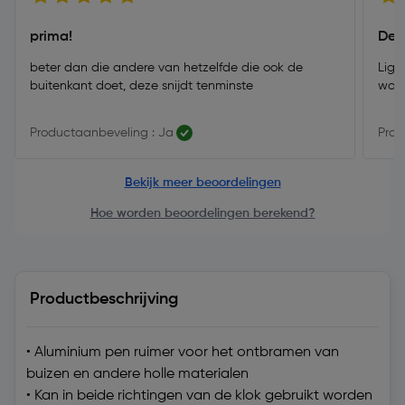
prima!
Deg
beter dan die andere van hetzelfde die ook de
Ligt
buitenkant doet, deze snijdt tenminste
word
Productaanbeveling : Ja
Prod
Bekijk meer beoordelingen
Hoe worden beoordelingen berekend?
Productbeschrijving
• Aluminium pen ruimer voor het ontbramen van
buizen en andere holle materialen
• Kan in beide richtingen van de klok gebruikt worden