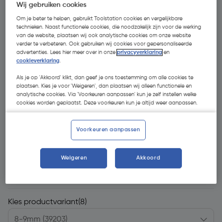
Wij gebruiken cookies
Om je beter te helpen, gebruikt Toolstation cookies en vergelijkbare
technieken. Naast functionele cookies, die noodzakelijk zijn voor de werking
van de website, plaatsen wij ook analytische cookies om onze website
verder te verbeteren. Ook gebruiken wij cookies voor gepersonaliseerde
advertenties. Lees hier meer over in onze
privacyverklaring
en
cookieverklaring
.
Als je op 'Akkoord' klikt, dan geef je ons toestemming om alle cookies te
plaatsen. Kies je voor 'Weigeren', dan plaatsen wij alleen functionele en
analytische cookies. Via 'Voorkeuren aanpassen' kun je zelf instellen welke
cookies worden geplaatst. Deze voorkeuren kun je altijd weer aanpassen.
Voorkeuren aanpassen
Weigeren
Akkoord
€ 5,89
| Excl. btw € 4,87
Kies productvariant
(8)