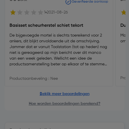
Geverifieerde aankoop
1
2021-08-26
Basisset scheurherstel schiet tekort
Duid
De bijgevoegde mortel is slechts toereikend voor 2
Makk
ankers, dit blijkt onvoldoende uit de omschrijving.
omsc
Jammer dat er vanuit Toolstation (tot op heden) nog
niet is gereageerd op mijn bericht over dit manco
van een week geleden. Wellicht een idee de
productsamenstelling beter op elkaar af te stemmen
dat je er fatsoenlijk mee uit de voeten kunt.
Prod
Productaanbeveling : Nee
Bekijk meer beoordelingen
Hoe worden beoordelingen berekend?