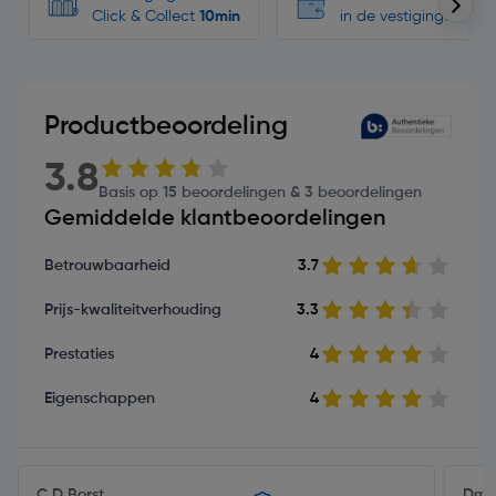
Click & Collect
10min
in de vestigingen
Productbeoordeling
3.8
Basis op 15 beoordelingen & 3 beoordelingen
Gemiddelde klantbeoordelingen
Betrouwbaarheid
3.7
Prijs-kwaliteitverhouding
3.3
Prestaties
4
Eigenschappen
4
C D Borst
Dmd 