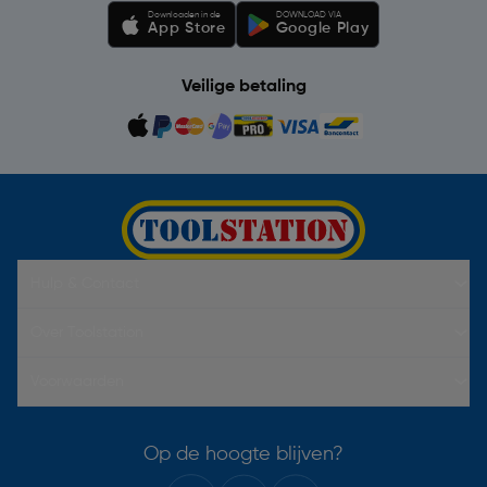
Downloaden in de
DOWNLOAD VIA
App Store
Google Play
Veilige betaling
Hulp & Contact
Over Toolstation
Voorwaarden
Op de hoogte blijven?