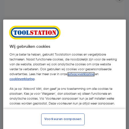
Wij gebruiken cookies
Om je beter te helpen, gebruikt Toolstation cookies en vergelijkbare
technieken. Naast functionele cookies, die noodzakelijk zijn voor de werking
van de website, plaatsen wij ook analytische cookies om onze website
verder te verbeteren. Ook gebruiken wij cookies voor gepersonaliseerde
advertenties. Lees hier meer over in onze
privacyverklaring
en
cookieverklaring
.
Als je op 'Akkoord' klikt, dan geef je ons toestemming om alle cookies te
€ 156,00
| Excl. btw € 128,93
plaatsen. Kies je voor 'Weigeren', dan plaatsen wij alleen functionele en
analytische cookies. Via 'Voorkeuren aanpassen' kun je zelf instellen welke
cookies worden geplaatst. Deze voorkeuren kun je altijd weer aanpassen.
Selecteer winkel - Bekijk voorraadniveaus en haal binnen 10
Voorkeuren aanpassen
minuten op
Selecteer vestiging