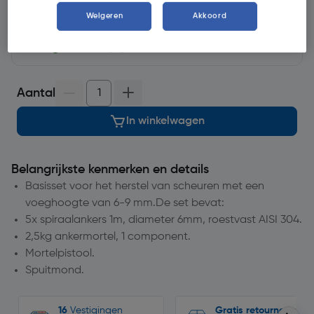
Weigeren
Akkoord
op voorraad
voor levering
morgen
2
voor bezorging
Aantal
In winkelwagen
Belangrijkste kenmerken en details
Basisset voor het herstel van scheuren met een
voeghoogte van 6-9 mm.De set bevat:
5x spiraalankers 1m, diameter 6mm, roestvast AISI 304.
2,5kg ankermortel, 1 component.
Mortelpistool.
Spuitmond.
16
Vestigingen
Gratis retourneren