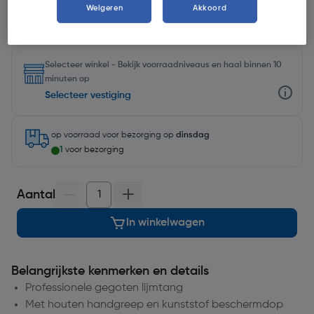
Weigeren
Akkoord
Selecteer winkel - Bekijk voorraadniveaus en haal binnen 10
minuten op
Selecteer vestiging
op voorraad
voor bezorging op
dinsdag
1
voor bezorging
Aantal
In winkelwagen
Belangrijkste kenmerken en details
Professionele gegoten lijmtang
Met houten handgreep en kunststof beschermdop