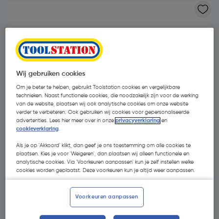
Wij gebruiken cookies
Om je beter te helpen, gebruikt Toolstation cookies en vergelijkbare
technieken. Naast functionele cookies, die noodzakelijk zijn voor de werking
van de website, plaatsen wij ook analytische cookies om onze website
verder te verbeteren. Ook gebruiken wij cookies voor gepersonaliseerde
advertenties. Lees hier meer over in onze
privacyverklaring
en
cookieverklaring
.
Als je op 'Akkoord' klikt, dan geef je ons toestemming om alle cookies te
plaatsen. Kies je voor 'Weigeren', dan plaatsen wij alleen functionele en
analytische cookies. Via 'Voorkeuren aanpassen' kun je zelf instellen welke
€ 38,99
cookies worden geplaatst. Deze voorkeuren kun je altijd weer aanpassen.
| Excl. btw € 32,22
Voorkeuren aanpassen
Kies productvariant
(5)