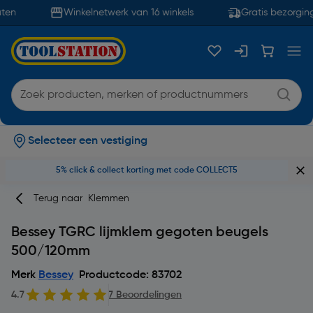
ten
Winkelnetwerk van 16 winkels
Gratis bezorging
Selecteer een vestiging
5% click & collect korting met code COLLECT5
Terug naar
Klemmen
Bessey TGRC lijmklem gegoten beugels
500/120mm
Merk
Bessey
Productcode: 83702
4.7
7 Beoordelingen