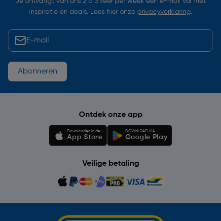
Je ontvangt van ons 2 à 3 keer per week een e-mail vol met
inspiratie en deals. Lees hier onze
privacyverklaring
.
Abonneren
Ontdek onze app
Downloaden in de
DOWNLOAD VIA
App Store
Google Play
Veilige betaling