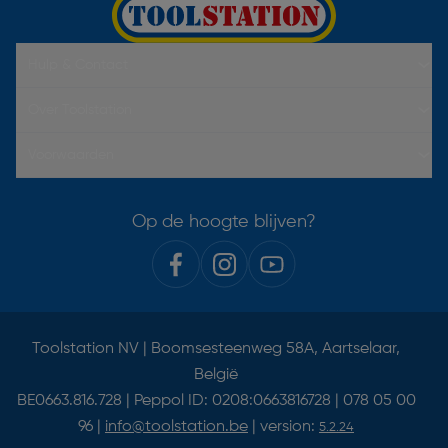
Hulp & Contact
Over Toolstation
Voorwaarden
Op de hoogte blijven?
Toolstation NV | Boomsesteenweg 58A, Aartselaar,
België
BE0663.816.728 | Peppol ID: 0208:0663816728 | 078 05 00
96 |
info@toolstation.be
| version:
5.2.24