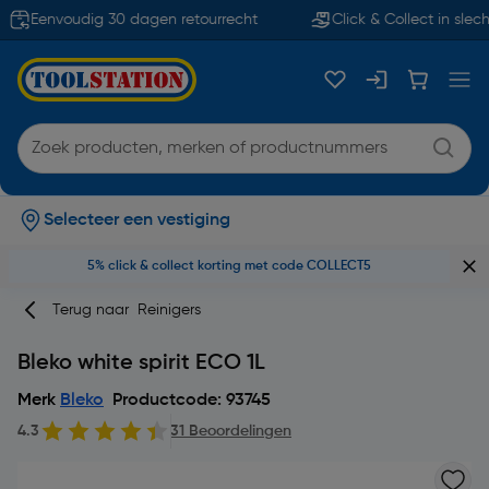
Eenvoudig 30 dagen retourrecht
Click & Collect in slech
Selecteer een vestiging
5% click & collect korting met code COLLECT5
Terug naar
Reinigers
Bleko white spirit ECO 1L
Merk
Bleko
Productcode: 93745
4.3
31 Beoordelingen