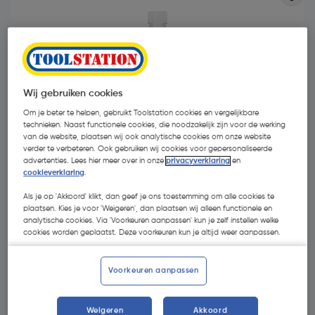
Wij gebruiken cookies
Om je beter te helpen, gebruikt Toolstation cookies en vergelijkbare
technieken. Naast functionele cookies, die noodzakelijk zijn voor de werking
van de website, plaatsen wij ook analytische cookies om onze website
verder te verbeteren. Ook gebruiken wij cookies voor gepersonaliseerde
advertenties. Lees hier meer over in onze
privacyverklaring
en
cookieverklaring
.
Als je op 'Akkoord' klikt, dan geef je ons toestemming om alle cookies te
plaatsen. Kies je voor 'Weigeren', dan plaatsen wij alleen functionele en
analytische cookies. Via 'Voorkeuren aanpassen' kun je zelf instellen welke
€ 8,60
| Excl. btw € 7,11
cookies worden geplaatst. Deze voorkeuren kun je altijd weer aanpassen.
Voorkeuren aanpassen
Kies productvariant
(2)
Weigeren
Akkoord