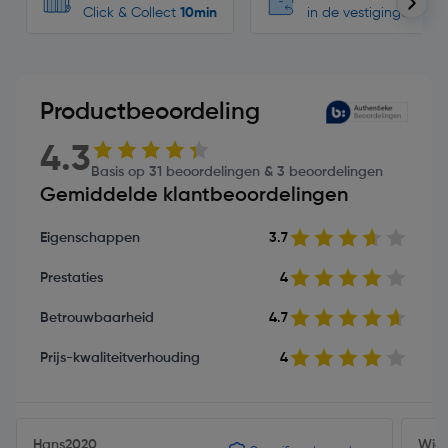
Click & Collect
10min
in de vestigingen
Productbeoordeling
4.3
Basis op 31 beoordelingen & 3 beoordelingen
Gemiddelde klantbeoordelingen
Eigenschappen
3.7
Prestaties
4
Betrouwbaarheid
4.7
Prijs-kwaliteitverhouding
4
Hans2020
Wig