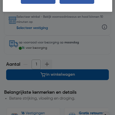
Selecteer winkel - Bekijk voorraadniveaus en haal binnen 10
minuten op
Selecteer vestiging
op voorraad
voor bezorging op
maandag
16
voor bezorging
Aantal
In winkelwagen
Belangrijkste kenmerken en details
Betere strijking, vloeiing en droging.
16
Vestigingen
Gratis retourneren