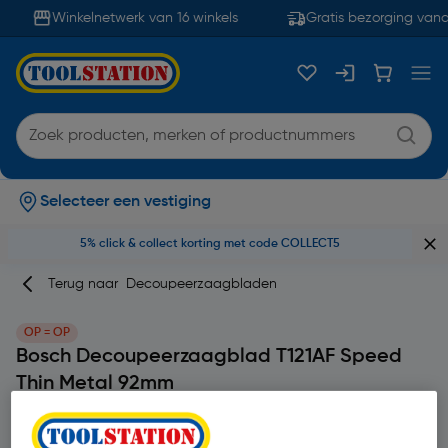
Winkelnetwerk van 16 winkels
Gratis bezorging vanaf
Selecteer een vestiging
5% click & collect korting met code COLLECT5
Terug naar
Decoupeerzaagbladen
OP = OP
Bosch Decoupeerzaagblad T121AF Speed
Thin Metal 92mm
Merk
Bosch
Productcode: 68795
| 5 stuks