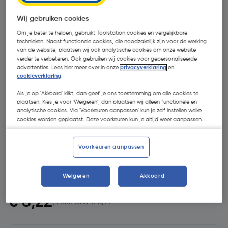
Wij gebruiken cookies
Om je beter te helpen, gebruikt Toolstation cookies en vergelijkbare
technieken. Naast functionele cookies, die noodzakelijk zijn voor de werking
van de website, plaatsen wij ook analytische cookies om onze website
verder te verbeteren. Ook gebruiken wij cookies voor gepersonaliseerde
advertenties. Lees hier meer over in onze
privacyverklaring
en
cookieverklaring
.
Als je op 'Akkoord' klikt, dan geef je ons toestemming om alle cookies te
plaatsen. Kies je voor 'Weigeren', dan plaatsen wij alleen functionele en
- 9 %
analytische cookies. Via 'Voorkeuren aanpassen' kun je zelf instellen welke
cookies worden geplaatst. Deze voorkeuren kun je altijd weer aanpassen.
Voorkeuren aanpassen
Weigeren
Akkoord
€ 9,06
€ 8,22
| Excl. btw € 6,79