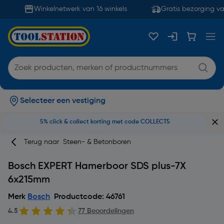
Winkelnetwerk van 16 winkels
Gratis bezorging va
Selecteer een vestiging
5% click & collect korting met code COLLECT5
Terug naar
Steen- & Betonboren
Bosch EXPERT Hamerboor SDS plus-7X
6x215mm
Merk
Bosch
Productcode: 46761
4.5
77 Beoordelingen