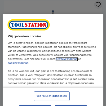
Wij gebruiken cookies
Om je beter te helpen, gebruikt Toolstation cookies en vergelijkbare
- 47 %
technieken. Naast functionele cookies, die noodzakelijk zijn voor de werking
van de website, plaatsen wij ook analytische cookies om onze website
verder te verbeteren. Ook gebruiken wij cookies voor gepersonaliseerde
advertenties. Lees hier meer over in onze
privacyverklaring
en
cookieverklaring
.
Als je op 'Akkoord' klikt, dan geef je ons toestemming om alle cookies te
plaatsen. Kies je voor 'Weigeren', dan plaatsen wij alleen functionele en
analytische cookies. Via 'Voorkeuren aanpassen' kun je zelf instellen welke
€ 13,38
cookies worden geplaatst. Deze voorkeuren kun je altijd weer aanpassen.
€ 7,09
| Excl. btw € 5,86
Voorkeuren aanpassen