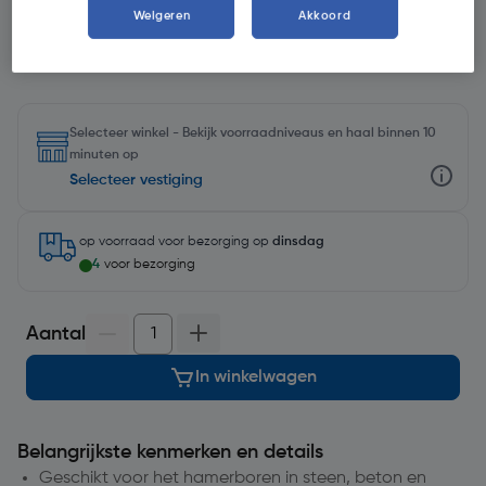
Kies productvariant
(12)
Weigeren
Akkoord
Selecteer winkel - Bekijk voorraadniveaus en haal binnen 10
minuten op
Selecteer vestiging
op voorraad
voor bezorging op
dinsdag
4
voor bezorging
Aantal
In winkelwagen
Belangrijkste kenmerken en details
Geschikt voor het hamerboren in steen, beton en