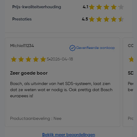
Prijs-kwaliteitverhouding
4.1
Prestaties
4.5
MIchiel11234
CCa
Geverifieerde aankoop
5
2026-04-18
Zeer goede boor
SDS
Bosch, als uitvinder van het SDS-systeem, laat zien
Perf
dat ze weten wat er nodig is. Ook prettig dat Bosch
beto
europees is!
Productaanbeveling : Nee
Prod
Bekijk meer beoordelingen