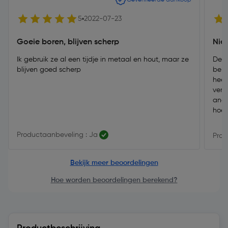
5
2022-07-23
Goeie boren, blijven scherp
Nie
Ik gebruik ze al een tijdje in metaal en hout, maar ze
De b
blijven goed scherp
beha
heen
verp
ande
hoe 
zo a
doen
Productaanbeveling : Ja
Prod
ving
MDF 
mail
Bekijk meer beoordelingen
nu t
Hoe worden beoordelingen berekend?
tele