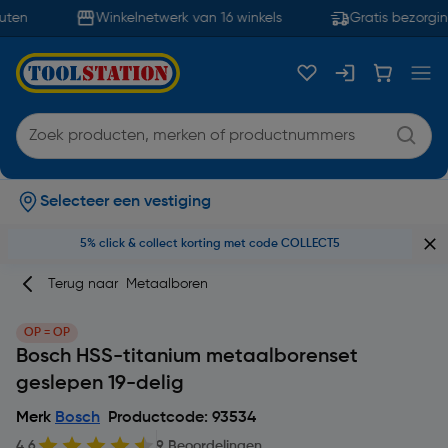
ten
Winkelnetwerk van 16 winkels
Gratis bezorging
Selecteer een vestiging
5% click & collect korting met code COLLECT5
Terug naar
Metaalboren
OP = OP
Bosch HSS-titanium metaalborenset
geslepen 19-delig
Merk
Bosch
Productcode: 93534
4.6
9 Beoordelingen