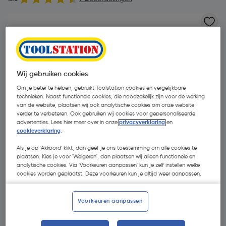
Wij gebruiken cookies
Om je beter te helpen, gebruikt Toolstation cookies en vergelijkbare
technieken. Naast functionele cookies, die noodzakelijk zijn voor de werking
van de website, plaatsen wij ook analytische cookies om onze website
verder te verbeteren. Ook gebruiken wij cookies voor gepersonaliseerde
advertenties. Lees hier meer over in onze
privacyverklaring
en
cookieverklaring
.
Als je op 'Akkoord' klikt, dan geef je ons toestemming om alle cookies te
plaatsen. Kies je voor 'Weigeren', dan plaatsen wij alleen functionele en
analytische cookies. Via 'Voorkeuren aanpassen' kun je zelf instellen welke
cookies worden geplaatst. Deze voorkeuren kun je altijd weer aanpassen.
€ 38,90
| Excl. btw € 32,15
Voorkeuren aanpassen
Selecteer winkel - Bekijk voorraadniveaus en haal binnen 10