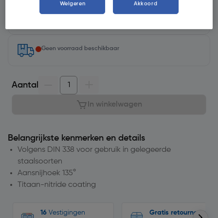
Weigeren
Akkoord
minuten op
Selecteer vestiging
Geen voorraad beschikbaar
Aantal
In winkelwagen
Belangrijkste kenmerken en details
Volgens DIN 338 voor gebruik in gelegeerde
staalsoorten
Aansnijhoek 135°
Titaan-nitride coating
16
Vestigingen
Gratis retourneren