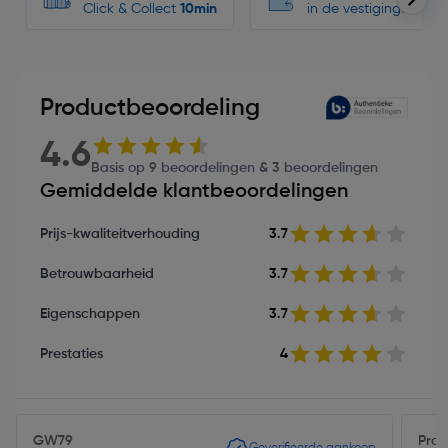
Click & Collect
10min
in de vestigingen
Productbeoordeling
4.6
Basis op 9 beoordelingen & 3 beoordelingen
Gemiddelde klantbeoordelingen
Prijs-kwaliteitverhouding
3.7
Betrouwbaarheid
3.7
Eigenschappen
3.7
Prestaties
4
GW79
Prob
Geverifieerde aankoop