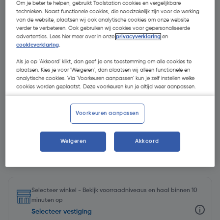
Om je beter te helpen, gebruikt Toolstation cookies en vergelijkbare
technieken. Naast functionele cookies, die noodzakelijk zijn voor de werking
van de website, plaatsen wij ook analytische cookies om onze website
verder te verbeteren. Ook gebruiken wij cookies voor gepersonaliseerde
advertenties. Lees hier meer over in onze
privacyverklaring
en
cookieverklaring
.
Als je op 'Akkoord' klikt, dan geef je ons toestemming om alle cookies te
plaatsen. Kies je voor 'Weigeren', dan plaatsen wij alleen functionele en
analytische cookies. Via 'Voorkeuren aanpassen' kun je zelf instellen welke
cookies worden geplaatst. Deze voorkeuren kun je altijd weer aanpassen.
Voorkeuren aanpassen
Weigeren
Akkoord
€ 60,77
| Excl. btw € 50,22
Selecteer winkel - Bekijk voorraadniveaus en haal binnen 10
minuten op
Selecteer vestiging