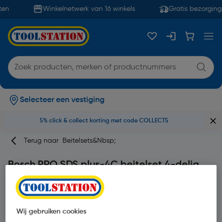
en
Winkelnetwerk van 16 winkels
Gratis bezorging
Selecteer een vestiging
5% click & collect korting met code COLLECT5
Terug naar
Beitelsets&nbsp;
Bosch PRO SDS plus-4C beitelset 4-delig
Merk
Bosch
Productcode: 56762
Wij gebruiken cookies