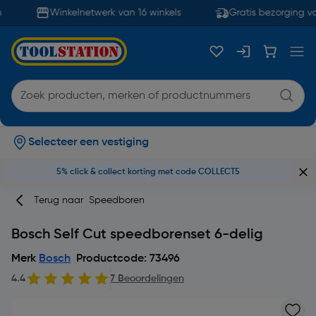
Winkelnetwerk van 16 winkels
Gratis bezorging va
Selecteer een vestiging
5% click & collect korting met code COLLECT5
Terug naar
Speedboren
Bosch Self Cut speedborenset 6-delig
Merk
Bosch
Productcode: 73496
4.4
7 Beoordelingen