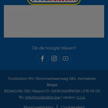
Hulp & Contact
Over Toolstation
Voorwaarden
Op de hoogte blijven?
Toolstation NV | Boomsesteenweg 58A, Aartselaar,
België
BE0663.816.728 | Peppol ID: 0208:0663816728 | 078 05 00
96 |
info@toolstation.be
| version:
5.2.24
Privacyverklaring
Cookiebeleid