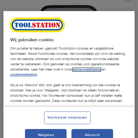
Wij gebruiken cookies
Om je beter te helpen, gebruikt Toolstation cookies en vergelijkbare
- 5 %
technieken. Naast functionele cookies, die noodzakelijk zijn voor de werking
van de website, plaatsen wij ook analytische cookies om onze website
verder te verbeteren. Ook gebruiken wij cookies voor gepersonaliseerde
advertenties. Lees hier meer over in onze
privacyverklaring
en
cookieverklaring
.
Als je op 'Akkoord' klikt, dan geef je ons toestemming om alle cookies te
plaatsen. Kies je voor 'Weigeren', dan plaatsen wij alleen functionele en
€ 37,75
analytische cookies. Via 'Voorkeuren aanpassen' kun je zelf instellen welke
cookies worden geplaatst. Deze voorkeuren kun je altijd weer aanpassen.
€ 36,04
| Excl. btw € 29,79
Voorkeuren aanpassen
Selecteer winkel - Bekijk voorraadniveaus en haal binnen 10
Weigeren
Akkoord
minuten op