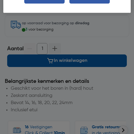
Selecteer vestiging
op voorraad
voor bezorging op
dinsdag
3
voor bezorging
Aantal
In winkelwagen
Belangrijkste kenmerken en details
Geschikt voor het boren in (hard) hout
Zeskant aansluiting
Bevat 14, 16, 18, 20, 22, 24mm
Inclusief etui
16
Vestigingen
Gratis retourneren
Click & Collect
10min
in de vestigingen