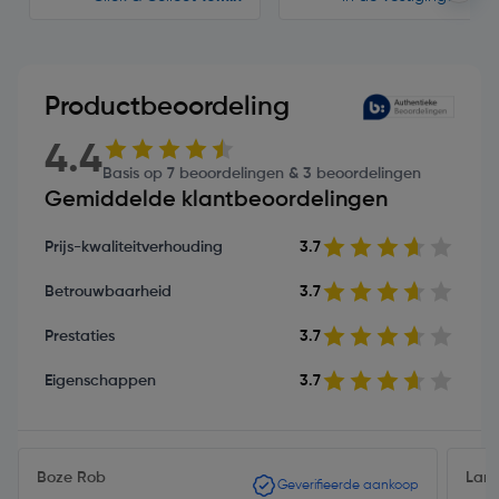
Productbeoordeling
4.4
Basis op 7 beoordelingen & 3 beoordelingen
Gemiddelde klantbeoordelingen
Prijs-kwaliteitverhouding
3.7
Betrouwbaarheid
3.7
Prestaties
3.7
Eigenschappen
3.7
Boze Rob
Lanc
Geverifieerde aankoop