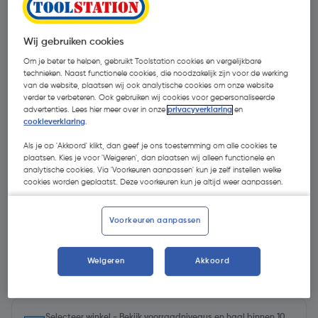
Wij gebruiken cookies
Om je beter te helpen, gebruikt Toolstation cookies en vergelijkbare
technieken. Naast functionele cookies, die noodzakelijk zijn voor de werking
van de website, plaatsen wij ook analytische cookies om onze website
verder te verbeteren. Ook gebruiken wij cookies voor gepersonaliseerde
advertenties. Lees hier meer over in onze
privacyverklaring
en
cookieverklaring
.
Als je op 'Akkoord' klikt, dan geef je ons toestemming om alle cookies te
plaatsen. Kies je voor 'Weigeren', dan plaatsen wij alleen functionele en
analytische cookies. Via 'Voorkeuren aanpassen' kun je zelf instellen welke
cookies worden geplaatst. Deze voorkeuren kun je altijd weer aanpassen.
Voorkeuren aanpassen
€ 13,32
Weigeren
Akkoord
| Excl. btw € 11,01
Selecteer winkel - Bekijk voorraadniveaus en haal binnen 10