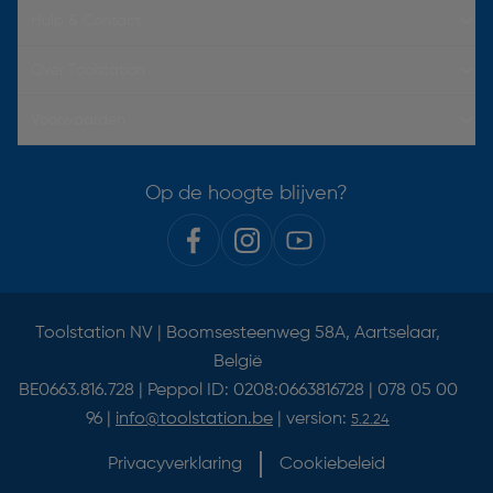
Hulp & Contact
Over Toolstation
Voorwaarden
Op de hoogte blijven?
Toolstation NV | Boomsesteenweg 58A, Aartselaar,
België
BE0663.816.728 | Peppol ID: 0208:0663816728 | 078 05 00
96 |
info@toolstation.be
| version:
5.2.24
Privacyverklaring
Cookiebeleid