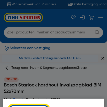
Winkelnetwerk van 16 winkels
Gratis bezorging vanaf
Selecteer een vestiging
5% click & collect korting met code COLLECT5
Terug naar
Inval- & Segmentzaagbladen&nbsp;
OP = OP
Bosch Starlock hardhout invalzaagblad BIM
52x70mm
Merk
Bosch
Productcode: 71901
4.7
3 Beoordelingen