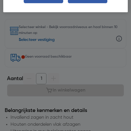
Selecteer winkel - Bekijk voorraadniveaus en haal binnen 10
minuten op
Selecteer vestiging
Geen voorraad beschikbaar
Aantal
In winkelwagen
Belangrijkste kenmerken en details
Invallend zagen in zacht hout
Houten onderdelen vlak afzagen