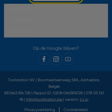
Hulp & Contact
Over Toolstation
Voorwaarden
Op de hoogte blijven?
Toolstation NV | Boomsesteenweg 58A, Aartselaar,
België
BE0663.816.728 | Peppol ID: 0208:0663816728 | 078 05 00
96 |
info@toolstation.be
| version:
5.2.24
Privacyverklaring
Cookiebeleid