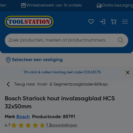
en
Winkelnetwerk van 16 winkels
Gratis bezorging
Selecteer een vestiging
5% click & collect korting met code COLLECT5
Terug naar
Inval- & Segmentzaagbladen&nbsp;
Bosch Starlock hout invalzaagblad HCS
32x50mm
Merk
Bosch
Productcode: 85791
4.7
7 Beoordelingen