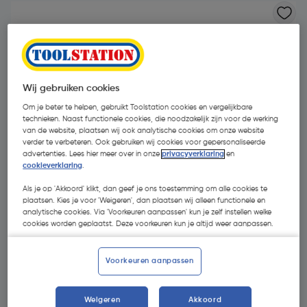
Wij gebruiken cookies
Om je beter te helpen, gebruikt Toolstation cookies en vergelijkbare
technieken. Naast functionele cookies, die noodzakelijk zijn voor de werking
van de website, plaatsen wij ook analytische cookies om onze website
verder te verbeteren. Ook gebruiken wij cookies voor gepersonaliseerde
advertenties. Lees hier meer over in onze
privacyverklaring
en
cookieverklaring
.
Als je op 'Akkoord' klikt, dan geef je ons toestemming om alle cookies te
plaatsen. Kies je voor 'Weigeren', dan plaatsen wij alleen functionele en
analytische cookies. Via 'Voorkeuren aanpassen' kun je zelf instellen welke
cookies worden geplaatst. Deze voorkeuren kun je altijd weer aanpassen.
€ 14,86
| Excl. btw € 12,28
Voorkeuren aanpassen
Kies productvariant
(2)
Weigeren
Akkoord