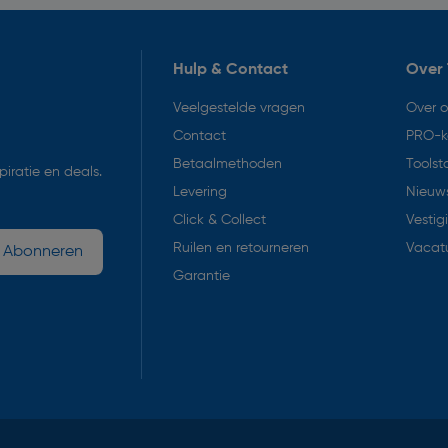
Hulp & Contact
Over 
Veelgestelde vragen
Over 
Contact
PRO-k
Betaalmethoden
Toolst
iratie en deals.
Levering
Nieuws
Click & Collect
Vestig
Ruilen en retourneren
Vacat
Abonneren
Garantie