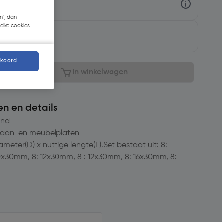
n', dan
welke cookies
baar
kkoord
In winkelwagen
en en details
end
spaan-en meubelplaten
meter(D) x nuttige lengte(L).Set bestaat uit: 8:
x30mm, 8: 12x30mm, 8 : 12x30mm, 8: 16x30mm, 8: