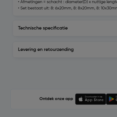
• Afmetingen = schacht : diameter(D) x nuttige lengt
• Set bestaat uit: 8: 6x20mm, 8: 8x20mm, 8: 10x30
Technische specificatie
Technische specificatie
Levering en retourzending
Levering en retourzending
Soortgelijke artikelen
Downloaden in de
D
Ontdek onze app
App Store