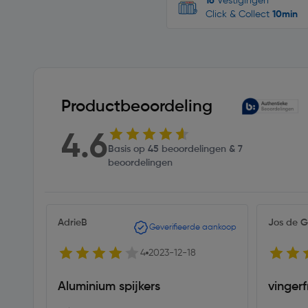
16
Vestigingen
Click & Collect
10min
Productbeoordeling
4.6
Basis op 45 beoordelingen & 7
beoordelingen
AdrieB
Jos de G
Geverifieerde aankoop
4
2023-12-18
Aluminium spijkers
vingerf