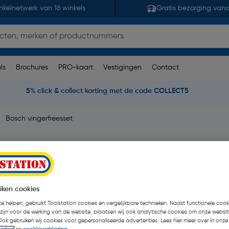
nkelnetwerk van 16 winkels
Gratis bezorging van
ls
Brochures
PRO-kaart
Vestigingen
Contact
5% click & collect korting met de code COLLECT5
Bosch vingerfreesset
 beoordelingen
| Stuk
€ 58,68
| Excl. btw € 4
iken cookies
e helpen, gebruikt Toolstation cookies en vergelijkbare technieken. Naast functionele cooki
 zijn voor de werking van de website, plaatsen wij ook analytische cookies om onze websit
Ook gebruiken wij cookies voor gepersonaliseerde advertenties. Lees hier meer over in onze
Selecteer winkel - Bekijk v