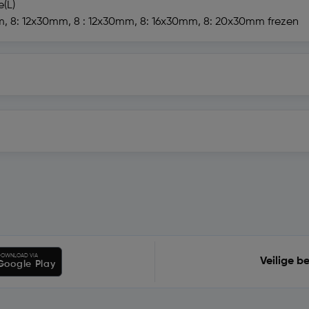
e(L)
mm, 8: 12x30mm, 8 : 12x30mm, 8: 16x30mm, 8: 20x30mm frezen
OWNLOAD VIA
Veilige b
Google Play