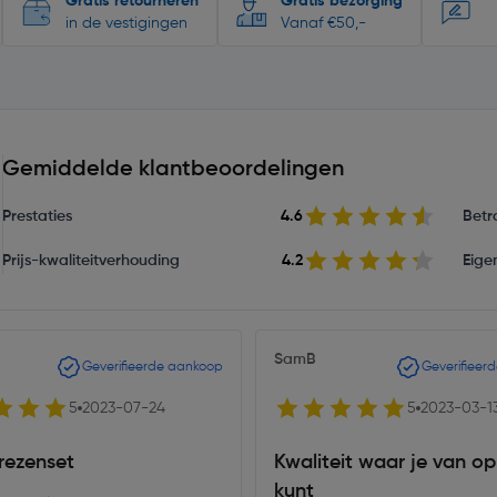
Gratis retourneren
Gratis bezorging
in de vestigingen
Vanaf €50,-
Gemiddelde klantbeoordelingen
Prestaties
4.6
Betr
Prijs-kwaliteitverhouding
4.2
Eige
SamB
Geverifieerde aankoop
Geverifieer
5
2023-07-24
5
2023-03-1
rezenset
Kwaliteit waar je van o
kunt