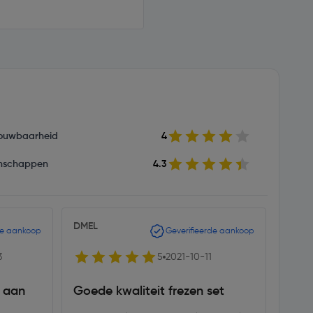
ouwbaarheid
4
nschappen
4.3
DMEL
Bern
de aankoop
Geverifieerde aankoop
3
5
2021-10-11
p aan
Goede kwaliteit frezen set
Als 
bote