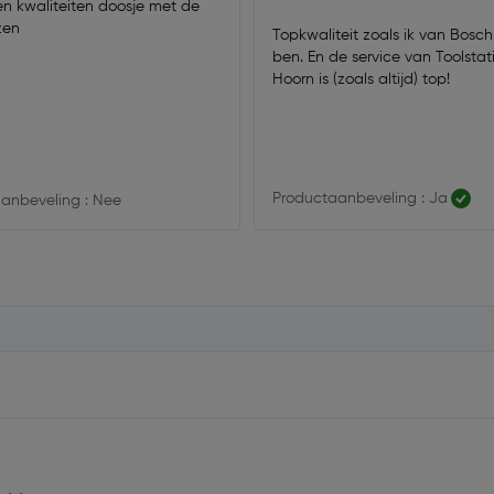
en kwaliteiten doosje met de
zen
Topkwaliteit zoals ik van Bos
ben. En de service van Toolstat
Hoorn is (zoals altijd) top!
Productaanbeveling : Ja
anbeveling : Nee