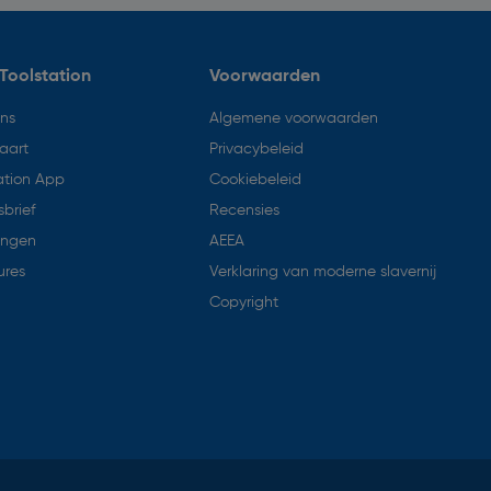
Toolstation
Voorwaarden
ons
Algemene voorwaarden
aart
Privacybeleid
ation App
Cookiebeleid
brief
Recensies
ingen
AEEA
ures
Verklaring van moderne slavernij
Copyright