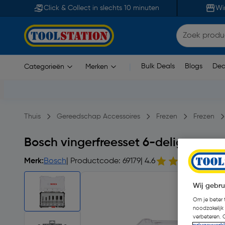
Click & Collect in slechts 10 minuten
Wi
Bulk Deals
Blogs
Dea
Categorieën
Merken
|
Thuis
Gereedschap Accessoires
Frezen
Frezen
Bosch vingerfreesset 6-delig
Merk:
Bosch
| Productcode: 69179
| 4.6
45
Wij gebru
Om je beter t
noodzakelijk
verbeteren. 