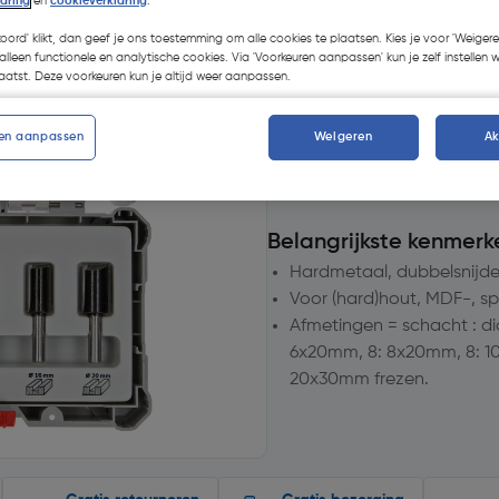
laring
en
cookieverklaring
.
Selecteer vestiging
koord' klikt, dan geef je ons toestemming om alle cookies te plaatsen. Kies je voor 'Weigere
alleen functionele en analytische cookies. Via 'Voorkeuren aanpassen' kun je zelf instellen 
atst. Deze voorkeuren kun je altijd weer aanpassen.
Geen voorraad beschik
en aanpassen
Weigeren
A
Aantal
Belangrijkste kenmerk
Hardmetaal, dubbelsnijd
Voor (hard)hout, MDF-, 
Afmetingen = schacht : dia
6x20mm, 8: 8x20mm, 8: 10
20x30mm frezen.