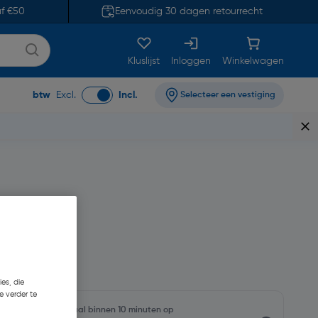
af €50
Eenvoudig 30 dagen retourrecht
Kluslijst
Inloggen
Winkelwagen
btw
Excl.
Incl.
Selecteer een vestiging
8,50
es, die
e verder te
oorraadniveaus en haal binnen 10 minuten op