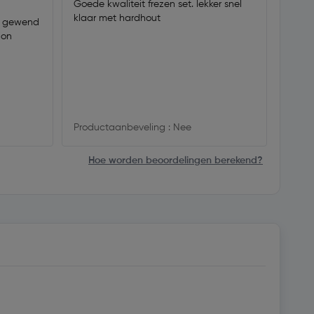
Goede kwaliteit frezen set. lekker snel
klaar met hardhout
ch gewend
Deze 
ion
opbra
deze 
spree
zullen
maar 
Productaanbeveling : Nee
Produ
Hoe worden beoordelingen berekend?