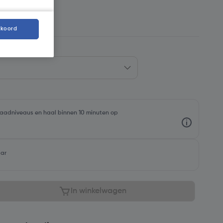
4
kkoord
rraadniveaus en haal binnen 10 minuten op
aar
In winkelwagen