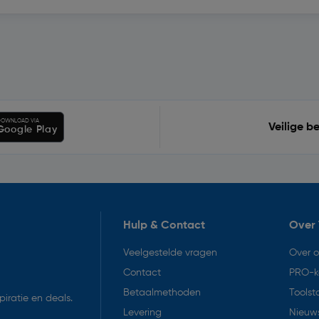
OWNLOAD VIA
Veilige b
Google Play
Hulp & Contact
Over 
Veelgestelde vragen
Over 
Contact
PRO-k
Betaalmethoden
Toolst
iratie en deals.
Levering
Nieuws