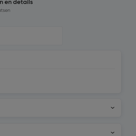
n en details
atsen