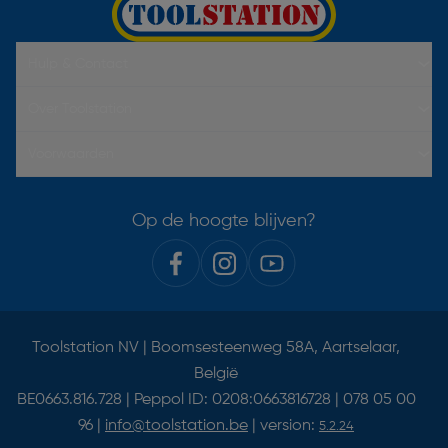
Hulp & Contact
Over Toolstation
Voorwaarden
Op de hoogte blijven?
Toolstation NV | Boomsesteenweg 58A, Aartselaar,
België
BE0663.816.728 | Peppol ID: 0208:0663816728 | 078 05 00
96 |
info@toolstation.be
| version:
5.2.24