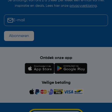
Je ontvangt van ons 2 à 3 keer per week een e-mail vol met
inspiratie en deals. Lees hier onze
privacyverklaring
.
Abonneren
Ontdek onze app
Downloaden in de
DOWNLOAD VIA
App Store
Google Play
Veilige betaling