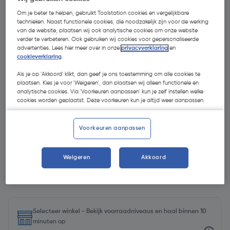
Om je beter te helpen, gebruikt Toolstation cookies en vergelijkbare
technieken. Naast functionele cookies, die noodzakelijk zijn voor de werking
van de website, plaatsen wij ook analytische cookies om onze website
verder te verbeteren. Ook gebruiken wij cookies voor gepersonaliseerde
advertenties. Lees hier meer over in onze
privacyverklaring
en
cookieverklaring
.
Als je op 'Akkoord' klikt, dan geef je ons toestemming om alle cookies te
plaatsen. Kies je voor 'Weigeren', dan plaatsen wij alleen functionele en
analytische cookies. Via 'Voorkeuren aanpassen' kun je zelf instellen welke
cookies worden geplaatst. Deze voorkeuren kun je altijd weer aanpassen.
Voorkeuren aanpassen
Weigeren
Akkoord
€ 17,83
| Excl. btw € 14,74
Selecteer winkel - Bekijk voorraadniveaus en haal binnen 10
minuten op