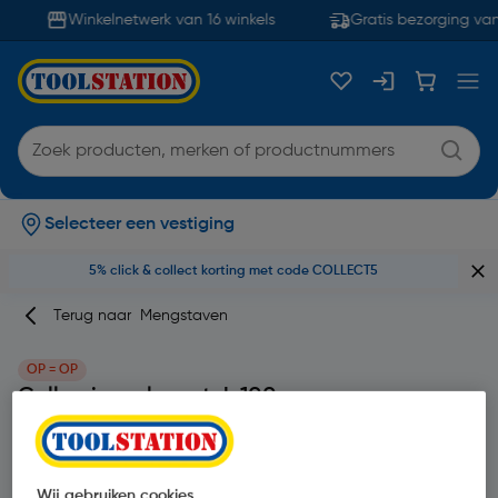
Winkelnetwerk van 16 winkels
Gratis bezorging van
Selecteer een vestiging
5% click & collect korting met code COLLECT5
Terug naar
Mengstaven
OP = OP
Collomix verlengstuk 100mm
Merk
Collomix
Productcode: 11351
Wij gebruiken cookies