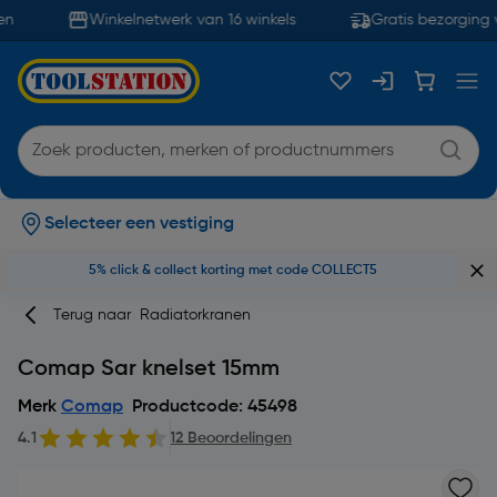
n
Winkelnetwerk van 16 winkels
Gratis bezorging v
Selecteer een vestiging
5% click & collect korting met code COLLECT5
Terug naar
Radiatorkranen
Comap Sar knelset 15mm
Merk
Comap
Productcode: 45498
4.1
12 Beoordelingen