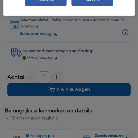
Selecteer winkel - Bekijk voorraadniveaus en haal binnen 10
minuten op
Selecteer vestiging
op voorraad
voor bezorging op
dinsdag
10
voor bezorging
Aantal
In winkelwagen
Belangrijkste kenmerken en details
15mm knelaansluiting
16
Vestigingen
Gratis retourneren