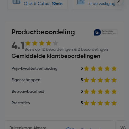
Click & Collect
10min
in de vestigingen
Productbeoordeling
4.1
Basis op 12 beoordelingen & 2 beoordelingen
Gemiddelde klantbeoordelingen
Prijs-kwaliteitverhouding
5
Eigenschappen
5
Betrouwbaarheid
5
Prestaties
5
Buitenkraan Almere
WV u