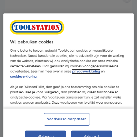
Wij gebruiken cookies
Om je beter te helpen, gebruikt Toolstation cookies en vergelijkbare
technieken. Naast functionele cookies, die noodzakelijk zijn voor de werking
van de website, plaatsen wij ook analytische cookies om onze website
verder te verbeteren. Ook gebruiken wij cookies voor gepersonaliseerde
advertenties. Lees hier meer over in onze
privacyverklaring
en
cookieverklaring
.
Als je op 'Akkoord' klikt, dan geef je ons toestemming om alle cookies te
plaatsen. Kies je voor 'Weigeren', dan plaatsen wij alleen functionele en
€ 2,95
analytische cookies. Via 'Voorkeuren aanpassen' kun je zelf instellen welke
| Excl. btw € 2,44
cookies worden geplaatst. Deze voorkeuren kun je altijd weer aanpassen.
Voorkeuren aanpassen
Kies productvariant
(1)
Weigeren
Akkoord