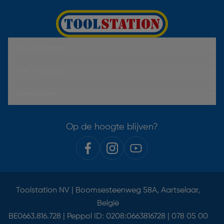
Hulp & Contact
Over Toolstation
Voorwaarden
Op de hoogte blijven?
Toolstation NV | Boomsesteenweg 58A, Aartselaar,
België
BE0663.816.728 | Peppol ID: 0208:0663816728 | 078 05 00