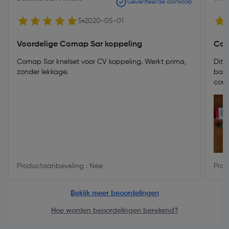
Geverifieerde aankoop
5
2020-05-01
Voordelige Comap Sar koppeling
Com
Comap Sar knelset voor CV koppeling. Werkt prima,
Dit 
zonder lekkage.
bali
coma
voor
tool
verm
name
advi
erbij
Productaanbeveling : Nee
Prod
Bekijk meer beoordelingen
Hoe worden beoordelingen berekend?