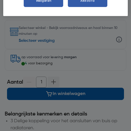
Weigeren
Akkoord
Selecteer winkel - Bekijk voorraadniveaus en haal binnen 10
minuten op
Selecteer vestiging
op voorraad
voor levering
morgen
4
voor bezorging
Aantal
In winkelwagen
Belangrijkste kenmerken en details
3 Delige koppeling voor het aansluiten van buis op
radiatoren.