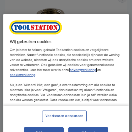
Wij gebruiken cookies
Om je beter te helpen, gebruikt Toolstation cookies en vergelijkbare
technieken. Naast functionele cookies, die noodzakelijk zijn voor de werking
van de website, plaatsen wij ook analytische cookies om onze website
verder te verbeteren. Ook gebruiken wij cookies voor gepersonaliseerde
advertenties. Lees hier meer over in onze
privacyverklaring
en
cookieverklaring
.
Als je op 'Akkoord' klikt, dan geef je ons toestemming om alle cookies te
plaatsen. Kies je voor 'Weigeren', dan plaatsen wij alleen functionele en
€ 7,39
analytische cookies. Via 'Voorkeuren aanpassen' kun je zelf instellen welke
cookies worden geplaatst. Deze voorkeuren kun je altijd weer aanpassen.
€ 7,36
| Excl. btw € 6,08
Voorkeuren aanpassen
Kies productvariant
(1)