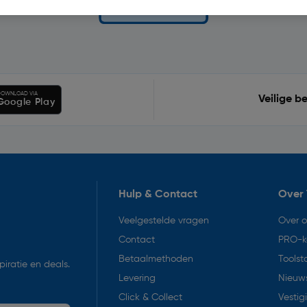
OWNLOAD VIA
Veilige b
Google Play
Hulp & Contact
Over 
Veelgestelde vragen
Over 
Contact
PRO-k
Betaalmethoden
Toolst
iratie en deals.
Levering
Nieuws
Click & Collect
Vestig