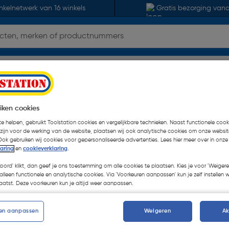
nkelnetwerk van 16 winkels
Gratis bezorging van
ls
Brochures
PRO-kaart
Vestigingen
Contact
iken cookies
e helpen, gebruikt Toolstation cookies en vergelijkbare technieken. Naast functionele cooki
oor konden vinden
“dewalt-gratis-bitset”
 zijn voor de werking van de website, plaatsen wij ook analytische cookies om onze websit
Ook gebruiken wij cookies voor gepersonaliseerde advertenties. Lees hier meer over in onze
laring
en
cookieverklaring
.
koord' klikt, dan geef je ons toestemming om alle cookies te plaatsen. Kies je voor 'Weigere
alleen functionele en analytische cookies. Via 'Voorkeuren aanpassen' kun je zelf instellen 
atst. Deze voorkeuren kun je altijd weer aanpassen.
en aanpassen
Weigeren
A