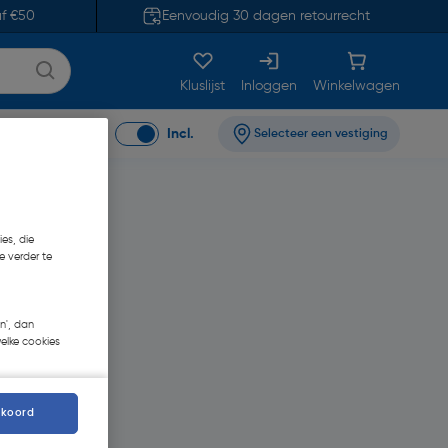
af €50
Eenvoudig 30 dagen retourrecht
Kluslijst
Inloggen
Winkelwagen
btw
Excl.
Incl.
Selecteer een vestiging
es, die
e verder te
n', dan
welke cookies
kkoord