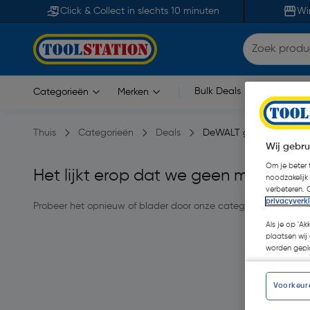
Click & Collect in slechts 10 minuten
Wi
Bulk Deals
Blogs
Dea
Categorieën
Merken
|
Thuis
Categorieën
Deals
DeWALT gratis bitset
Wij gebru
Om je beter t
Het lijkt erop dat we geen match v
noodzakelijk
verbeteren. 
privacyverk
Probeer het opnieuw of blader door onze categorie
Als je op 'Ak
plaatsen wij 
worden gepla
Voorkeur