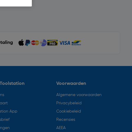
etaling
Toolstation
Voorwaarden
ons
Algemene voorwaarden
aart
Privacybeleid
ation App
Cookiebeleid
brief
Recensies
ingen
AEEA