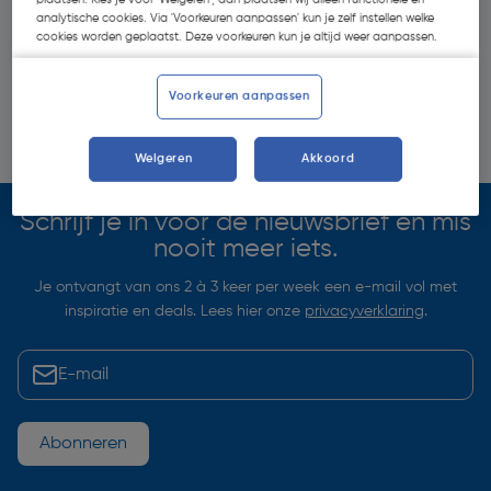
analytische cookies. Via 'Voorkeuren aanpassen' kun je zelf instellen welke
cookies worden geplaatst. Deze voorkeuren kun je altijd weer aanpassen.
Voorkeuren aanpassen
Weigeren
Akkoord
Schrijf je in voor de nieuwsbrief en mis
nooit meer iets.
Je ontvangt van ons 2 à 3 keer per week een e-mail vol met
inspiratie en deals. Lees hier onze
privacyverklaring
.
Abonneren