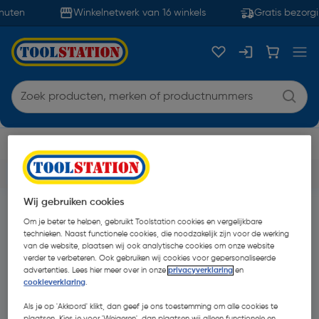
nuten
Winkelnetwerk van 16 winkels
Gratis bezorgi
Selecteer een vestiging
5% click & collect korting met code COLLECT5
Wij gebruiken cookies
Terug naar
Deals
Om je beter te helpen, gebruikt Toolstation cookies en vergelijkbare
Het lijkt erop dat we geen match voor
technieken. Naast functionele cookies, die noodzakelijk zijn voor de werking
van de website, plaatsen wij ook analytische cookies om onze website
konden vinden
“dewalt-koop-krijg”
verder te verbeteren. Ook gebruiken wij cookies voor gepersonaliseerde
advertenties. Lees hier meer over in onze
privacyverklaring
en
cookieverklaring
.
Probeer het opnieuw of blader door onze categorie
Als je op 'Akkoord' klikt, dan geef je ons toestemming om alle cookies te
plaatsen. Kies je voor 'Weigeren', dan plaatsen wij alleen functionele en