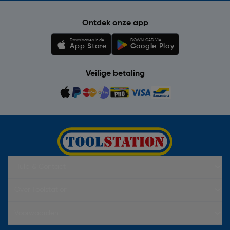
Ontdek onze app
Downloaden in de
DOWNLOAD VIA
App Store
Google Play
Veilige betaling
Hulp & Contact
Over Toolstation
Voorwaarden