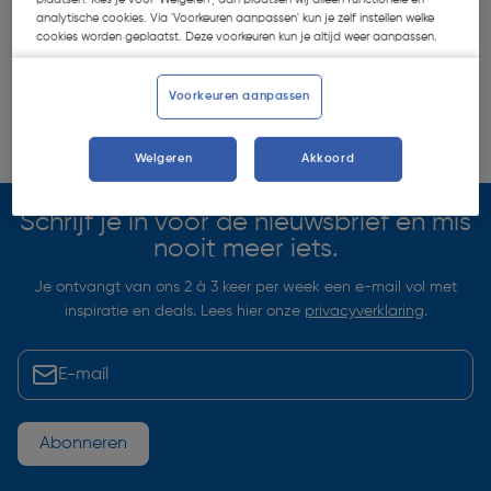
analytische cookies. Via 'Voorkeuren aanpassen' kun je zelf instellen welke
cookies worden geplaatst. Deze voorkeuren kun je altijd weer aanpassen.
Voorkeuren aanpassen
Weigeren
Akkoord
Schrijf je in voor de nieuwsbrief en mis
nooit meer iets.
Je ontvangt van ons 2 à 3 keer per week een e-mail vol met
inspiratie en deals. Lees hier onze
privacyverklaring
.
Abonneren