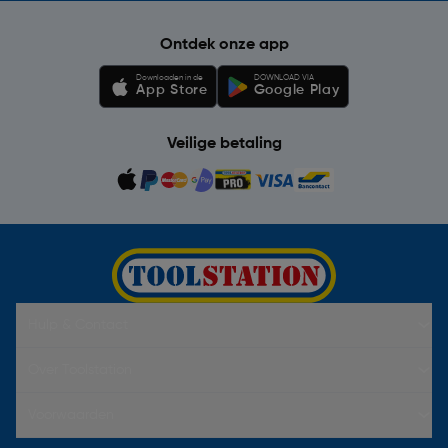
Ontdek onze app
Downloaden in de
DOWNLOAD VIA
App Store
Google Play
Veilige betaling
Hulp & Contact
Over Toolstation
Voorwaarden