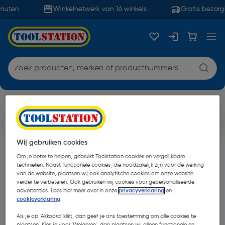
inuten
Winkelnetwerk van 16 winkels
Gratis bezorg
Selecteer een vestiging
5% click & collect korting met code COLLECT5
Wij gebruiken cookies
Terug naar
Deals
Om je beter te helpen, gebruikt Toolstation cookies en vergelijkbare
Het lijkt erop dat we geen match voor
technieken. Naast functionele cookies, die noodzakelijk zijn voor de werking
van de website, plaatsen wij ook analytische cookies om onze website
konden vinden
“festool-gratis-18v-accu”
verder te verbeteren. Ook gebruiken wij cookies voor gepersonaliseerde
advertenties. Lees hier meer over in onze
privacyverklaring
en
cookieverklaring
.
Probeer het opnieuw of blader door onze categorie
Als je op 'Akkoord' klikt, dan geef je ons toestemming om alle cookies te
plaatsen. Kies je voor 'Weigeren', dan plaatsen wij alleen functionele en