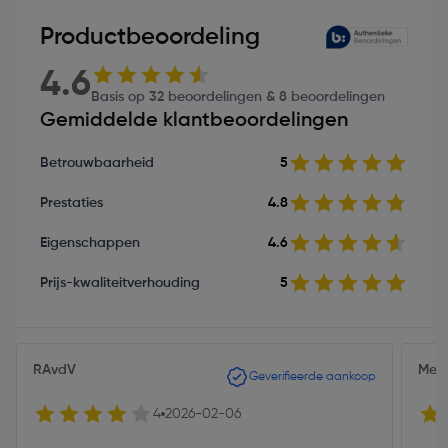
Productbeoordeling
4.6
Basis op 32 beoordelingen & 8 beoordelingen
Gemiddelde klantbeoordelingen
Betrouwbaarheid
5
Prestaties
4.8
Eigenschappen
4.6
Prijs-kwaliteitverhouding
5
RAvdV
Meh
Geverifieerde aankoop
4
2026-02-06