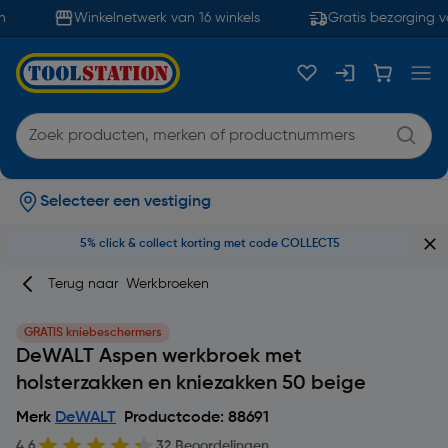
Winkelnetwerk van 16 winkels
Gratis bezorging va
Selecteer een vestiging
5% click & collect korting met code COLLECT5
Terug naar
Werkbroeken
GRATIS kniebeschermers
DeWALT Aspen werkbroek met
holsterzakken en kniezakken 50 beige
Merk
DeWALT
Productcode: 88691
4.6
32 Beoordelingen