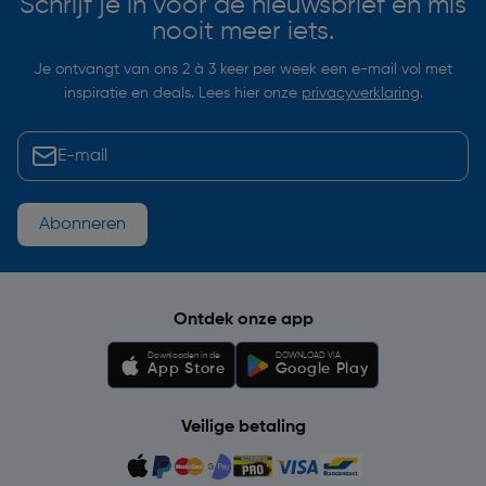
Schrijf je in voor de nieuwsbrief en mis
nooit meer iets.
Je ontvangt van ons 2 à 3 keer per week een e-mail vol met
inspiratie en deals. Lees hier onze
privacyverklaring
.
Abonneren
Ontdek onze app
Downloaden in de
DOWNLOAD VIA
App Store
Google Play
Veilige betaling