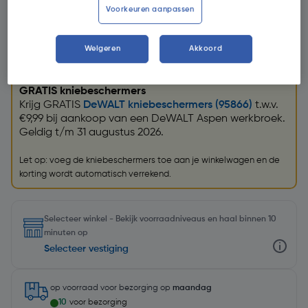
Voorkeuren aanpassen
Weigeren
Akkoord
Promoties
GRATIS kniebeschermers
Krijg GRATIS
DeWALT kniebeschermers (95866)
t.w.v.
€9,99 bij aankoop van een DeWALT Aspen werkbroek.
Geldig t/m 31 augustus 2026.
Let op: voeg de kniebeschermers toe aan je winkelwagen en de
korting wordt automatisch verrekend.
Selecteer winkel - Bekijk voorraadniveaus en haal binnen 10
minuten op
Selecteer vestiging
op voorraad
voor bezorging op
maandag
10
voor bezorging