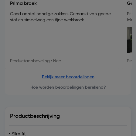
Prima broek
Goe
Goed aantal handige zakken. Gemaakt van goede
Prim
stof en simpelweg een fijne werkbroek
lekk
Productaanbeveling : Nee
Prod
Bekijk meer beoordelingen
Hoe worden beoordelingen berekend?
Productbeschrijving
• Slim fit