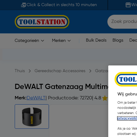
Click & Collect in slechts 10 minuten
Wi
Bulk Deals
Blogs
Dea
Categorieën
Merken
|
Thuis
Gereedschap Accessoires
Gatzagen
Gate
DeWALT Gatenzaag Multimateriaal
Wij gebru
Merk:
DeWALT
| Productcode: 72720
| 4.8
Om je beter t
noodzakelijk
verbeteren. 
privacyverk
Als je op 'Ak
plaatsen wij 