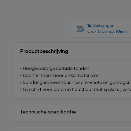
16
Vestigingen
Click & Collect
10min
Productbeschrijving
• Hoogwaardige carbide tanden
• Boort in 1 keer door dikke materialen
• 50 x langere levensduur t.o.v. bi-metalen gatzagen
• Geschikt voor boren in hout,hout met spijkers , ve
Technische specificatie
Technische specificatie
Levering en retourzending