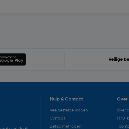
OWNLOAD VIA
Veilige b
Google Play
Hulp & Contact
Over 
Veelgestelde vragen
Over 
Contact
PRO-k
Betaalmethoden
Toolst
iratie en deals.