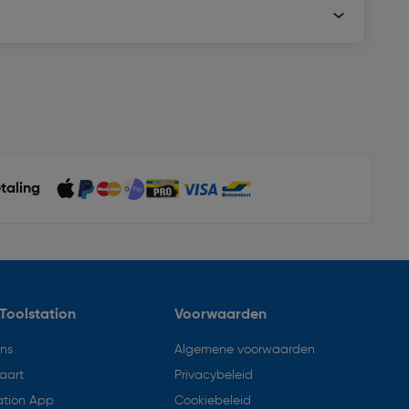
etaling
Toolstation
Voorwaarden
ons
Algemene voorwaarden
aart
Privacybeleid
ation App
Cookiebeleid