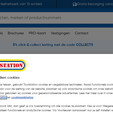
nkelnetwerk van 16 winkels
Gratis bezorging van
ls
Brochures
PRO-kaart
Vestigingen
Contact
5% click & collect korting met de code COLLECT5
nzagen
DeWALT Gatenzaag Multimateriaal Carbide
 Carbide 76mm
iken cookies
| Stuk
e helpen, gebruikt Toolstation cookies en vergelijkbare technieken. Naast functionele cooki
 zijn voor de werking van de website, plaatsen wij ook analytische cookies om onze websit
€ 27,16
| Excl. btw € 22,4
Ook gebruiken wij cookies voor gepersonaliseerde advertenties. Lees hier meer over in onze
laring
en
cookieverklaring
.
koord' klikt, dan geef je ons toestemming om alle cookies te plaatsen. Kies je voor 'Weigere
Kies productvariant
(1)
alleen functionele en analytische cookies. Via 'Voorkeuren aanpassen' kun je zelf instellen 