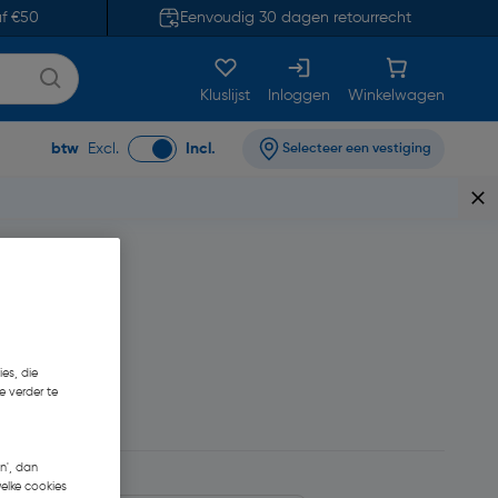
af €50
Eenvoudig 30 dagen retourrecht
Kluslijst
Inloggen
Winkelwagen
btw
Excl.
Incl.
Selecteer een vestiging
es, die
e verder te
5
n', dan
welke cookies