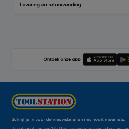
Levering en retourzending
Soortgelijke artikelen
Downloaden in de
D
Ontdek onze app
App Store
Schrijf je in voor de nieuwsbrief en mis nooit meer iets.
Je ontvangt van ons 2 à 3 keer per week een e-mail vol met insp