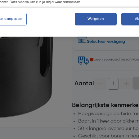
atst. Deze voorkeuren kun je altijd weer aanpassen.
en aanpassen
Weigeren
A
Selecteer winkel - Bekijk voo
Selecteer vestiging
Geen voorraad beschikb
Aantal
Belangrijkste kenmerke
Hoogwaardige carbide ta
Boort in 1 keer door dikke 
50 x langere levensduur t.
Geschikt voor boren in hout