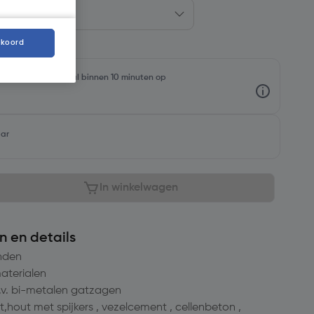
kkoord
rraadniveaus en haal binnen 10 minuten op
aar
In winkelwagen
n en details
nden
materialen
o.v. bi-metalen gatzagen
,hout met spijkers , vezelcement , cellenbeton ,