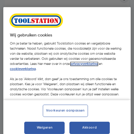
Wij gebruiken cookies
Om je beter te helpen, gebruikt Toolstation cookies en vergelijkbare
technieken. Naast functionele cookies, die noodzakelijk zijn voor de werking
van de website, plaatsen wij ook analytische cookies om onze website
verder te verbeteren. Ook gebruiken wij cookies voor gepersonaliseerde
advertenties. Lees hier meer over in onze
privacyverklaring
en
cookieverklaring
.
Als je op 'Akkoord' klikt, dan geef je ons toestemming om alle cookies te
plaatsen. Kies je voor 'Weigeren', dan plaatsen wij alleen functionele en
analytische cookies. Via 'Voorkeuren aanpassen' kun je zelf instellen welke
€ 20,48
cookies worden geplaatst. Deze voorkeuren kun je altijd weer aanpassen.
| Excl. btw € 16,93
Voorkeuren aanpassen
Kies productvariant
(3)
Weigeren
Akkoord