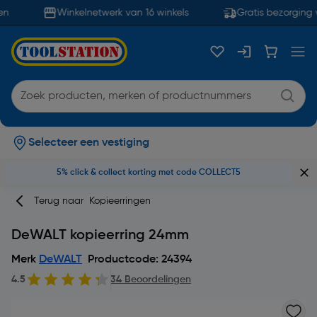
n
Winkelnetwerk van 16 winkels
Gratis bezorging v
Selecteer een vestiging
5% click & collect korting met code COLLECT5
Terug naar
Kopieerringen
DeWALT kopieerring 24mm
Merk
DeWALT
Productcode: 24394
4.5
34 Beoordelingen