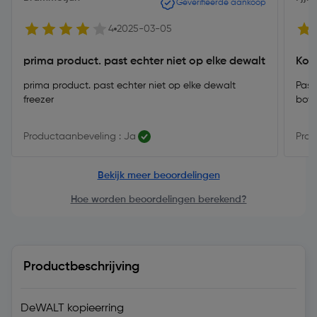
Geverifieerde aankoop
4
2025-03-05
prima product. past echter niet op elke dewalt
Kop
prima product. past echter niet op elke dewalt
Past
freezer
bove
Productaanbeveling : Ja
Prod
Bekijk meer beoordelingen
Hoe worden beoordelingen berekend?
Productbeschrijving
DeWALT kopieerring