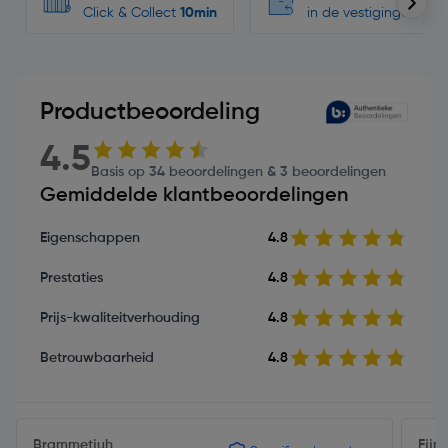
Click & Collect
10min
in de vestigingen
Productbeoordeling
4.5
Basis op 34 beoordelingen & 3 beoordelingen
Gemiddelde klantbeoordelingen
Eigenschappen
4.8
Prestaties
4.8
Prijs-kwaliteitverhouding
4.8
Betrouwbaarheid
4.8
Brammetjuh
Fjjm