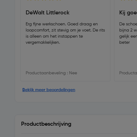
DeWalt Littlerock
Kij go
Erg fijne werkschoen. Goed draag en
De schoen
loopcomfort, zit stevig om je voet. De rits
bijna 2 w
is alleen om het instappen te
gelijk ee
vergemakkelijken.
beter
Productaanbeveling : Nee
Producta
Bekijk meer beoordelingen
Productbeschrijving