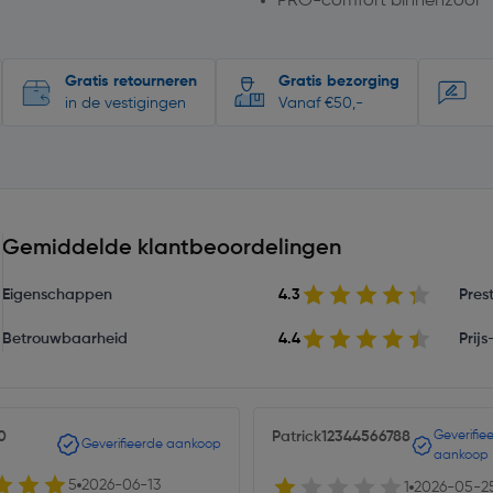
PRO-comfort binnenzool
Gratis retourneren
Gratis bezorging
in de vestigingen
Vanaf €50,-
Gemiddelde klantbeoordelingen
Eigenschappen
4.3
Prest
Betrouwbaarheid
4.4
Prij
0
Patrick12344566788
Geverifie
Geverifieerde aankoop
aankoop
5
2026-06-13
1
2026-05-2