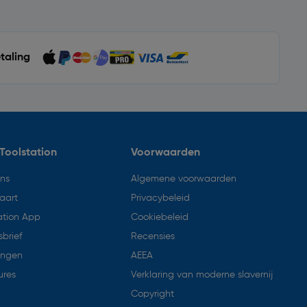
etaling
Toolstation
Voorwaarden
ons
Algemene voorwaarden
aart
Privacybeleid
ation App
Cookiebeleid
brief
Recensies
ingen
AEEA
ures
Verklaring van moderne slavernij
Copyright