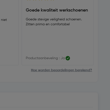
Goede kwaliteit werkschoenen
Stev
wel 
Goede stevige veiligheid schoenen.
 niet
Zitten prima en comfortabel
Stevi
pijn a
Productaanbeveling : Ja
Produ
Hoe worden beoordelingen berekend?