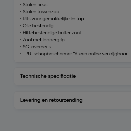
• Stalen neus
• Stalen tussenzool
• Rits voor gemakkelijke instap
• Olie bestendig
• Hittebestendige buitenzool
• Zool met laddergrip
• SC-overneus
• TPU-schopbeschermer *Alleen online verkrijgbaar
Technische specificatie
Technische specificatie
Levering en retourzending
Levering en retourzending
Soortgelijke artikelen