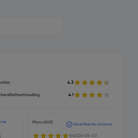
aties
4.3
s-kwaliteitverhouding
4.1
erde
Marcello12
Cihan
Geverifieerde aankoop
5
2026-05-03
5