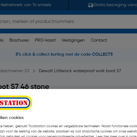
nkelnetwerk van 16 winkels
Gratis bezorging van
ls
Brochures
PRO-kaart
Vestigingen
Contact
5% click & collect korting met de code COLLECT5
eidsschoenen S3
Dewalt Littlerock waterproof work boot S7
oot S7 46 stone
9 beoordelingen
| Paar
€ 109,95
| Excl. btw € 9
iken cookies
e helpen, gebruikt Toolstation cookies en vergelijkbare technieken. Naast functionele cooki
 zijn voor de werking van de website, plaatsen wij ook analytische cookies om onze websit
Kies productvariant
(20)
Ook gebruiken wij cookies voor gepersonaliseerde advertenties. Lees hier meer over in onze