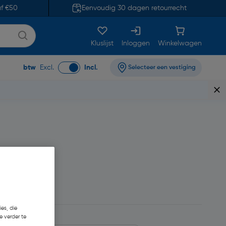
af €50
Eenvoudig 30 dagen retourrecht
Kluslijst
Inloggen
Winkelwagen
btw
Excl.
Incl.
Selecteer een vestiging
0,87
es, die
e verder te