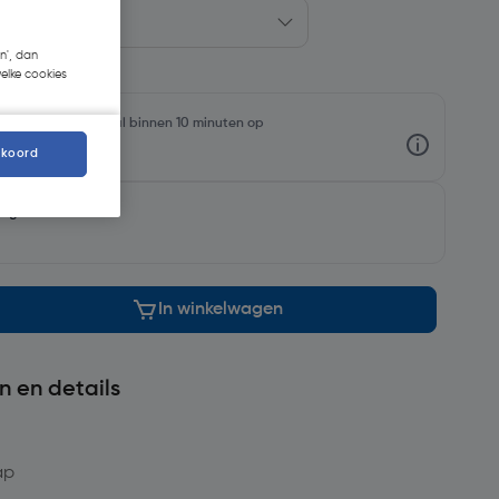
n', dan
welke cookies
rraadniveaus en haal binnen 10 minuten op
kkoord
orgen
In winkelwagen
n en details
ap