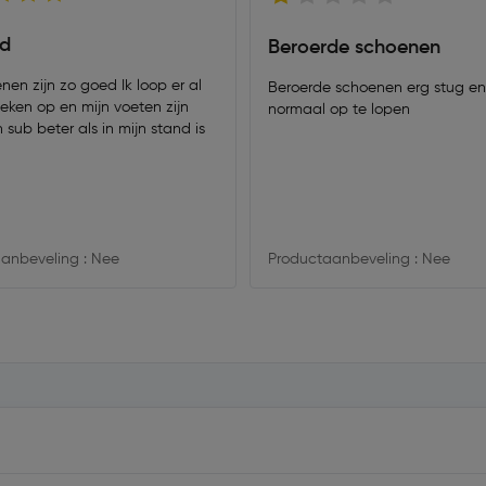
ed
Beroerde schoenen
en zijn zo goed Ik loop er al
Beroerde schoenen erg stug en
eken op en mijn voeten zijn
normaal op te lopen
n sub beter als in mijn stand is
anbeveling : Nee
Productaanbeveling : Nee