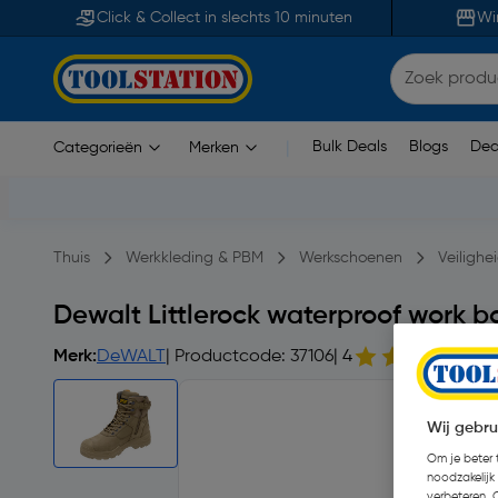
Click & Collect in slechts 10 minuten
Wi
Bulk Deals
Blogs
Dea
Categorieën
Merken
|
Thuis
Werkkleding & PBM
Werkschoenen
Veiligh
Dewalt Littlerock waterproof work b
Merk:
DeWALT
| Productcode: 37106
| 4
5
Wij gebru
Om je beter t
noodzakelijk
verbeteren. 