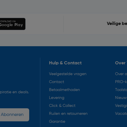
OWNLOAD VIA
Veilige b
Google Play
Hulp & Contact
Over 
Veelgestelde vragen
Over 
Contact
PRO-k
Betaalmethoden
Toolst
iratie en deals.
Levering
Nieuws
Click & Collect
Vestig
Ruilen en retourneren
Vacat
Abonneren
Garantie