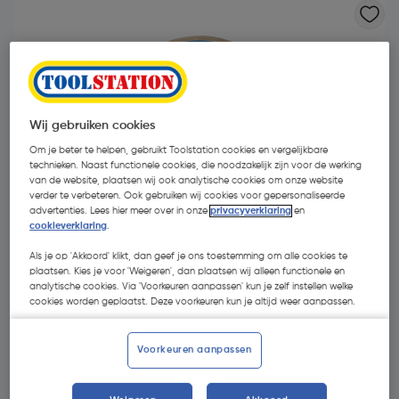
Wij gebruiken cookies
Om je beter te helpen, gebruikt Toolstation cookies en vergelijkbare
technieken. Naast functionele cookies, die noodzakelijk zijn voor de werking
van de website, plaatsen wij ook analytische cookies om onze website
verder te verbeteren. Ook gebruiken wij cookies voor gepersonaliseerde
advertenties. Lees hier meer over in onze
privacyverklaring
en
cookieverklaring
.
Als je op 'Akkoord' klikt, dan geef je ons toestemming om alle cookies te
plaatsen. Kies je voor 'Weigeren', dan plaatsen wij alleen functionele en
analytische cookies. Via 'Voorkeuren aanpassen' kun je zelf instellen welke
€ 7,14
cookies worden geplaatst. Deze voorkeuren kun je altijd weer aanpassen.
| Excl. btw € 5,90
Voorkeuren aanpassen
Kies productvariant
(1)