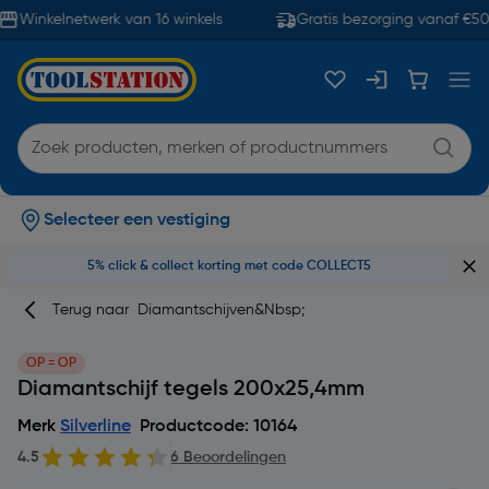
Winkelnetwerk van 16 winkels
Gratis bezorging vanaf €50
Selecteer een vestiging
5% click & collect korting met code COLLECT5
Terug naar
Diamantschijven&nbsp;
OP = OP
Diamantschijf tegels 200x25,4mm
Merk
Silverline
Productcode: 10164
4.5
6 Beoordelingen