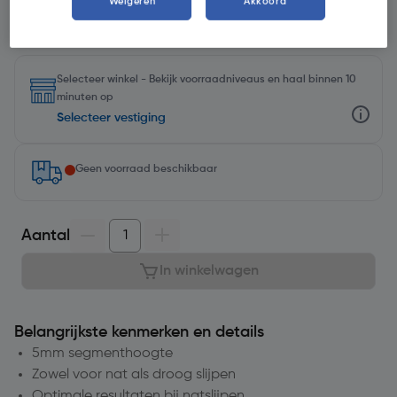
Weigeren
Akkoord
Selecteer winkel - Bekijk voorraadniveaus en haal binnen 10
minuten op
Selecteer vestiging
Geen voorraad beschikbaar
Aantal
In winkelwagen
Belangrijkste kenmerken en details
5mm segmenthoogte
Zowel voor nat als droog slijpen
Optimale resultaten bij natslijpen