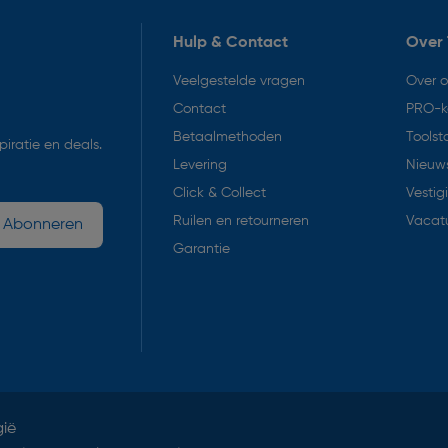
Hulp & Contact
Over 
Veelgestelde vragen
Over 
Contact
PRO-k
Betaalmethoden
Toolst
iratie en deals.
Levering
Nieuws
Click & Collect
Vestig
Ruilen en retourneren
Vacat
Abonneren
Garantie
gië