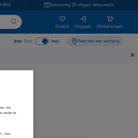
af €50
Eenvoudig 30 dagen retourrecht
Kluslijst
Inloggen
Winkelwagen
btw
Excl.
Incl.
Selecteer een vestiging
es, die
e verder te
n', dan