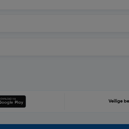
OWNLOAD VIA
Veilige b
Google Play