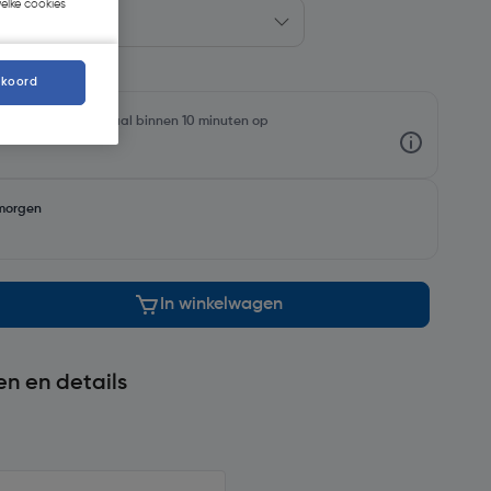
welke cookies
kkoord
oorraadniveaus en haal binnen 10 minuten op
morgen
In winkelwagen
en en details