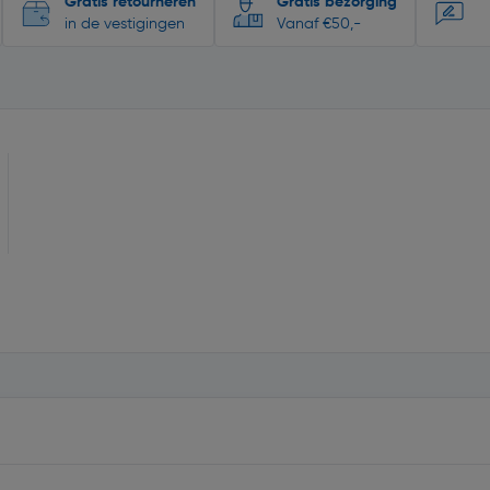
Gratis retourneren
Gratis bezorging
in de vestigingen
Vanaf €50,-