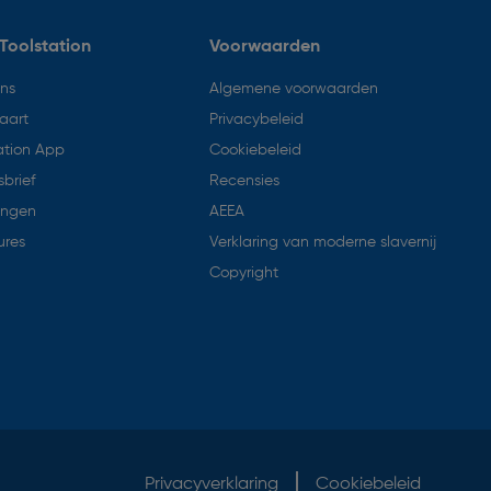
Toolstation
Voorwaarden
ons
Algemene voorwaarden
aart
Privacybeleid
ation App
Cookiebeleid
brief
Recensies
ingen
AEEA
ures
Verklaring van moderne slavernij
Copyright
Privacyverklaring
Cookiebeleid