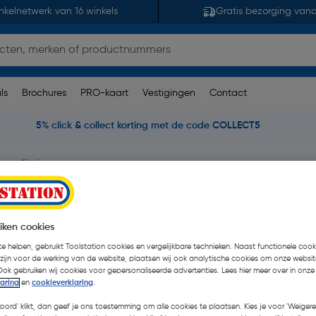
nkelnetwerk van 16 winkels
Gratis bezorging van
ls
Brochures
PRO-kaart
Vestigingen
Contact
5% click & collect korting met de code COLLECT5
egordijnringen
gen zwart
 beoordelingen
| Stuk
iken cookies
e helpen, gebruikt Toolstation cookies en vergelijkbare technieken. Naast functionele cooki
€ 4,00
| Excl. btw € 3,31
 zijn voor de werking van de website, plaatsen wij ook analytische cookies om onze websit
Ook gebruiken wij cookies voor gepersonaliseerde advertenties. Lees hier meer over in onze
laring
en
cookieverklaring
.
Kies productvariant
(1)
koord' klikt, dan geef je ons toestemming om alle cookies te plaatsen. Kies je voor 'Weigere