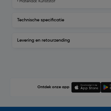
• Materiaal: Kunststof
Technische specificatie
Technische specificatie
Levering en retourzending
Levering en retourzending
Soortgelijke artikelen
Downloaden in de
D
Ontdek onze app
App Store