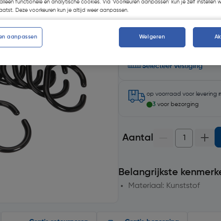
alleen functionele en analytische cookies. Via 'Voorkeuren aanpassen' kun je zelf instellen 
atst. Deze voorkeuren kun je altijd weer aanpassen.
en aanpassen
Weigeren
A
Selecteer winkel - Bekijk v
Selecteer vestiging
op voorraad
voor levering
3
voor bezorging
Aantal
Belangrijkste kenmerk
Materiaal: Kunststof