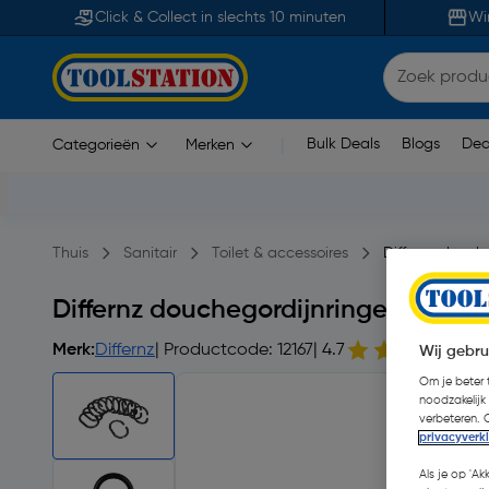
Click & Collect in slechts 10 minuten
Wi
Bulk Deals
Blogs
Dea
Categorieën
Merken
|
Thuis
Sanitair
Toilet & accessoires
Differnz douch
Differnz douchegordijnringen 12 rin
Merk:
Differnz
| Productcode: 12167
| 4.7
1
Wij gebru
Om je beter t
noodzakelijk
verbeteren. 
privacyverk
Als je op 'Ak