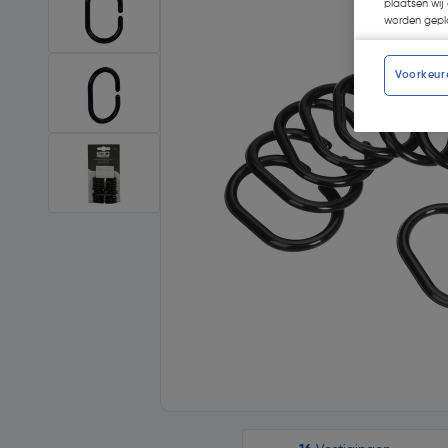
plaatsen wij 
worden gepla
Voorkeur