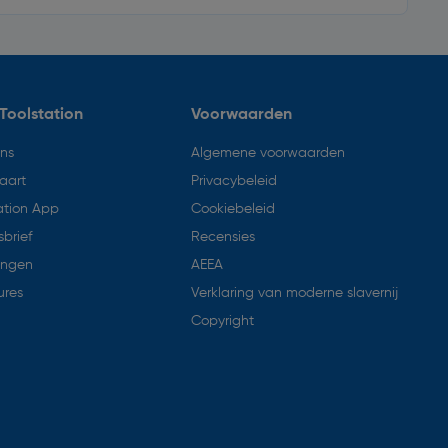
Toolstation
Voorwaarden
ons
Algemene voorwaarden
aart
Privacybeleid
ation App
Cookiebeleid
brief
Recensies
ingen
AEEA
ures
Verklaring van moderne slavernij
Copyright