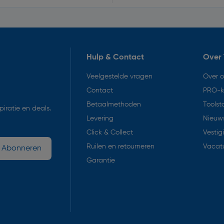
Hulp & Contact
Over 
Veelgestelde vragen
Over 
Contact
PRO-k
Betaalmethoden
Toolst
iratie en deals.
Levering
Nieuws
Click & Collect
Vestig
Ruilen en retourneren
Vacat
Abonneren
Garantie