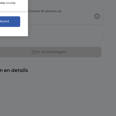
welke cookies
rraadniveaus en haal binnen 10 minuten op
kkoord
aar
In winkelwagen
n en details
.