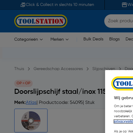
Click & Collect in slechts 10 minuten
Wi
Bulk Deals
Blogs
Dea
Categorieën
Merken
|
Thuis
Gereedschap Accessoires
Slijpschijven
Door
OP = OP
Doorslijpschijf staal/inox 115x2,5x2
Wij gebru
Merk:
Atlas
| Productcode: 54095
| Stuk
Om je beter t
noodzakelijk
verbeteren. 
privacyverk
Als je op 'Ak