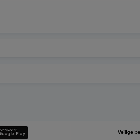
OWNLOAD VIA
Veilige b
Google Play