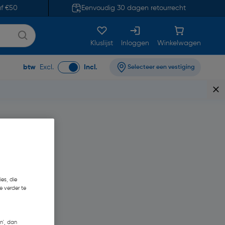
af €50
Eenvoudig 30 dagen retourrecht
Kluslijst
Inloggen
Winkelwagen
btw
Excl.
Incl.
Selecteer een vestiging
es, die
e verder te
n', dan