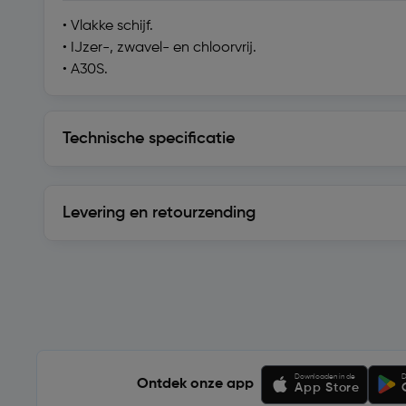
• Vlakke schijf.
• IJzer-, zwavel- en chloorvrij.
• A30S.
Technische specificatie
Technische specificatie
Levering en retourzending
Levering en retourzending
Soortgelijke artikelen
Downloaden in de
D
Ontdek onze app
App Store