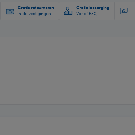
Gratis retourneren
Gratis bezorging
in de vestigingen
Vanaf €50,-