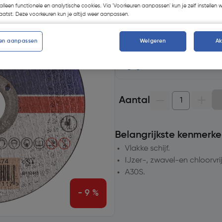
alleen functionele en analytische cookies. Via 'Voorkeuren aanpassen' kun je zelf instellen 
atst. Deze voorkeuren kun je altijd weer aanpassen.
Selecteer winkel - Bekijk voo
Selecteer vestiging
en aanpassen
Weigeren
A
Geen voorraad beschikb
Aantal
Belangrijkste kenmerke
Vlakke schijf.
IJzer-, zwavel-en chloorvrij
A30S.
- 9 %