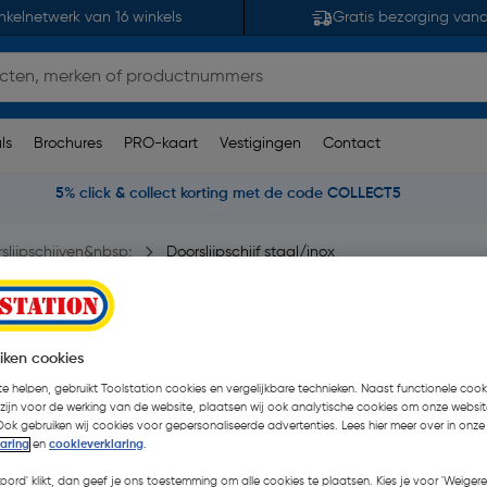
nkelnetwerk van 16 winkels
Gratis bezorging van
ls
Brochures
PRO-kaart
Vestigingen
Contact
5% click & collect korting met de code COLLECT5
slijpschijven&nbsp;
Doorslijpschijf staal/inox
2,23mm
iken cookies
e helpen, gebruikt Toolstation cookies en vergelijkbare technieken. Naast functionele cooki
 zijn voor de werking van de website, plaatsen wij ook analytische cookies om onze websit
€ 0,68
Ook gebruiken wij cookies voor gepersonaliseerde advertenties. Lees hier meer over in onze
laring
en
cookieverklaring
.
€ 0,62
| Excl. btw € 0,51
koord' klikt, dan geef je ons toestemming om alle cookies te plaatsen. Kies je voor 'Weigere