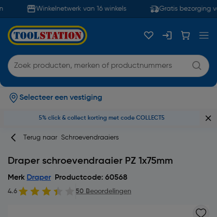
Winkelnetwerk van 16 winkels
Gratis bezorging va
Selecteer een vestiging
5% click & collect korting met code COLLECT5
Terug naar
Schroevendraaiers
Draper schroevendraaier PZ 1x75mm
Merk
Draper
Productcode: 60568
4.6
50 Beoordelingen