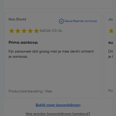
Huis David
Jan
Geverifieerde aankoop
5
2026-03-24
Prima aankoop.
sup
Fijn personeel dat graag met je mee denkt omtrent
Dit 
je aankoop.
je h
Prod
Productaanbeveling : Nee
Bekijk meer beoordelingen
Hoe worden beoordelingen berekend?