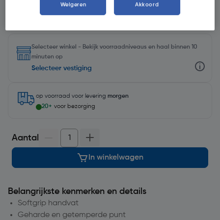
Weigeren
Akkoord
Selecteer winkel - Bekijk voorraadniveaus en haal binnen 10
minuten op
Selecteer vestiging
op voorraad
voor levering
morgen
20+
voor bezorging
Aantal
In winkelwagen
Belangrijkste kenmerken en details
Softgrip handvat
Geharde en getemperde punt