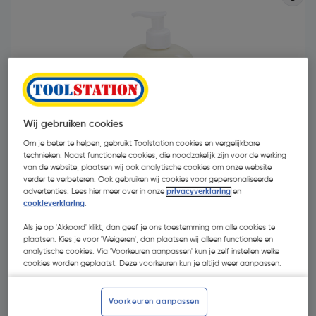
- 29 %
Wij gebruiken cookies
Om je beter te helpen, gebruikt Toolstation cookies en vergelijkbare
technieken. Naast functionele cookies, die noodzakelijk zijn voor de werking
van de website, plaatsen wij ook analytische cookies om onze website
verder te verbeteren. Ook gebruiken wij cookies voor gepersonaliseerde
advertenties. Lees hier meer over in onze
privacyverklaring
en
cookieverklaring
.
€ 9,96
Als je op 'Akkoord' klikt, dan geef je ons toestemming om alle cookies te
plaatsen. Kies je voor 'Weigeren', dan plaatsen wij alleen functionele en
€ 7,10
| Excl. btw € 5,87
€ 14,20/L
analytische cookies. Via 'Voorkeuren aanpassen' kun je zelf instellen welke
cookies worden geplaatst. Deze voorkeuren kun je altijd weer aanpassen.
Kies productvariant
(2)
Voorkeuren aanpassen