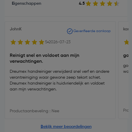
Eigenschappen
4.5
JohnK
kara
Geverifieerde aankoop
5
2026-07-23
Reinigt snel en voldoet aan mijn
goe
verwachtingen.
goei
Dreumex handreiniger verwijderd snel verf en andere
wat 
verontreiniging waar gewone zeep tekort schiet.
Dreumex handreiniger is huidvriendelijk en voldoet
aan mijn verwachtingen.
Prod
Productaanbeveling : Nee
Bekijk meer beoordelingen