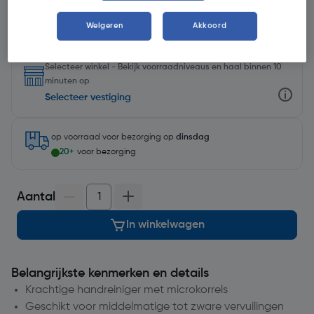
Weigeren
Akkoord
Selecteer winkel - Bekijk voorraadniveaus en haal binnen 10
minuten op
Selecteer vestiging
op voorraad
voor bezorging op
dinsdag
20+
voor bezorging
Aantal
In winkelwagen
Belangrijkste kenmerken en details
Krachtige handreiniger met microkorrels
Geschikt voor middelmatige tot zware vervuilingen