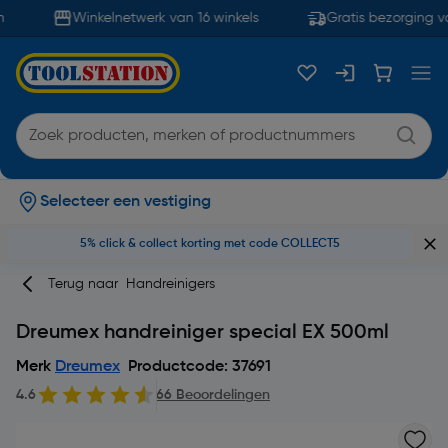
Winkelnetwerk van 16 winkels
Gratis bezorging va
Selecteer een vestiging
5% click & collect korting met code COLLECT5
Terug naar
Handreinigers
Dreumex handreiniger special EX 500ml
Merk
Dreumex
Productcode: 37691
4.6
66 Beoordelingen