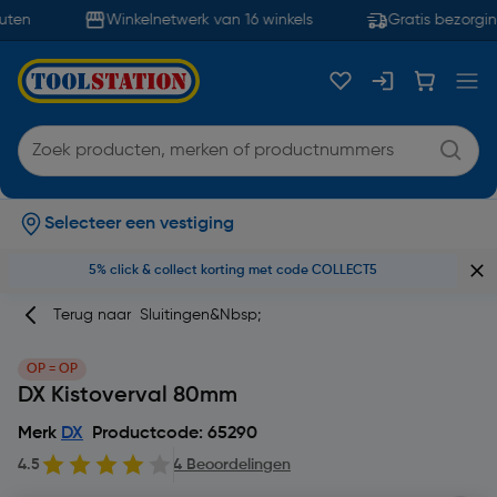
ten
Winkelnetwerk van 16 winkels
Gratis bezorgin
Selecteer een vestiging
5% click & collect korting met code COLLECT5
Terug naar
Sluitingen&nbsp;
OP = OP
DX Kistoverval 80mm
Merk
DX
Productcode: 65290
4.5
4 Beoordelingen