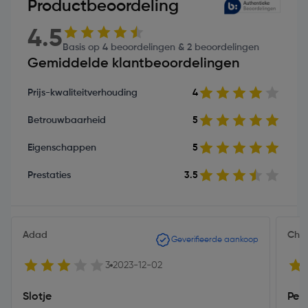
Productbeoordeling
4.5
Basis op 4 beoordelingen & 2 beoordelingen
Gemiddelde klantbeoordelingen
Prijs-kwaliteitverhouding
4
Betrouwbaarheid
5
Eigenschappen
5
Prestaties
3.5
Adad
Chri
Geverifieerde aankoop
3
2023-12-02
Slotje
Perf