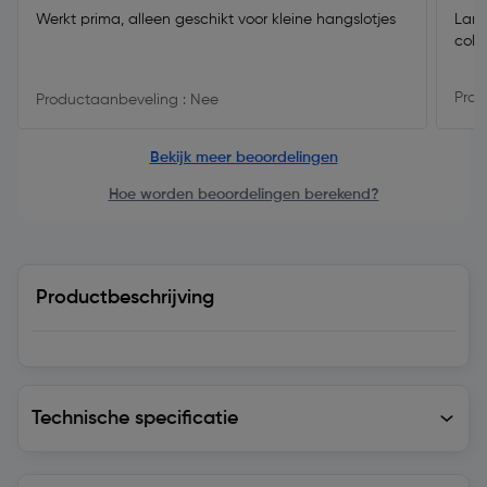
Werkt prima, alleen geschikt voor kleine hangslotjes
Lang
coll
Prod
Productaanbeveling : Nee
Bekijk meer beoordelingen
Hoe worden beoordelingen berekend?
Productbeschrijving
Technische specificatie
Technische specificatie
Levering en retourzending