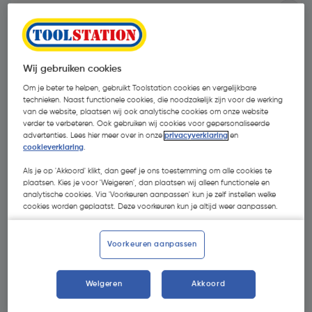
Wij gebruiken cookies
Om je beter te helpen, gebruikt Toolstation cookies en vergelijkbare
technieken. Naast functionele cookies, die noodzakelijk zijn voor de werking
van de website, plaatsen wij ook analytische cookies om onze website
verder te verbeteren. Ook gebruiken wij cookies voor gepersonaliseerde
advertenties. Lees hier meer over in onze
privacyverklaring
en
cookieverklaring
.
Als je op 'Akkoord' klikt, dan geef je ons toestemming om alle cookies te
plaatsen. Kies je voor 'Weigeren', dan plaatsen wij alleen functionele en
analytische cookies. Via 'Voorkeuren aanpassen' kun je zelf instellen welke
cookies worden geplaatst. Deze voorkeuren kun je altijd weer aanpassen.
€ 1,43
| Excl. btw € 1,18
Voorkeuren aanpassen
Weigeren
Akkoord
Selecteer winkel - Bekijk voorraadniveaus en haal binnen 10
minuten op