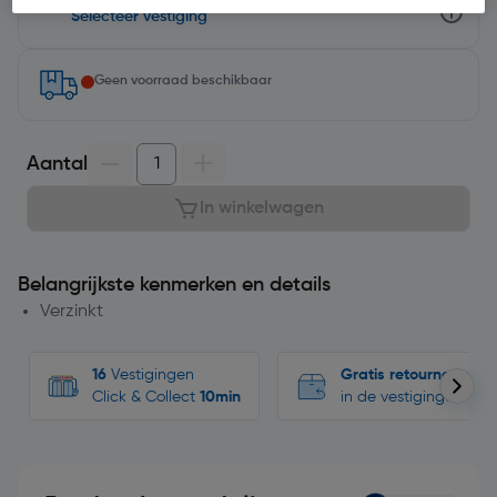
Selecteer vestiging
Geen voorraad beschikbaar
Aantal
In winkelwagen
Belangrijkste kenmerken en details
Verzinkt
16
Vestigingen
Gratis retourneren
Click & Collect
10min
in de vestigingen