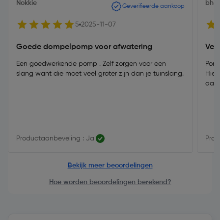
Nokkie
bhe
Geverifieerde aankoop
5
2025-11-07
Goede dompelpomp voor afwatering
Vers
Een goedwerkende pomp . Zelf zorgen voor een
Pomp
slang want die moet veel groter zijn dan je tuinslang.
Hier
aan 
Productaanbeveling : Ja
Prod
Bekijk meer beoordelingen
Hoe worden beoordelingen berekend?