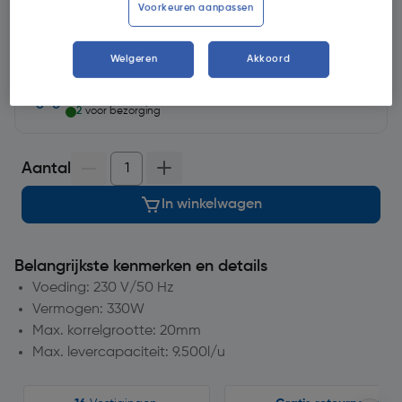
Selecteer winkel - Bekijk voorraadniveaus en haal binnen 10
Voorkeuren aanpassen
minuten op
Selecteer vestiging
Weigeren
Akkoord
op voorraad
voor levering
morgen
2
voor bezorging
Aantal
In winkelwagen
Belangrijkste kenmerken en details
Voeding: 230 V/50 Hz
Vermogen: 330W
Max. korrelgrootte: 20mm
Max. levercapaciteit: 9.500l/u