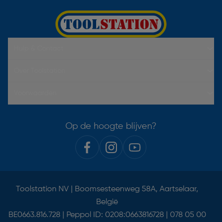
Hulp & Contact
Over Toolstation
Voorwaarden
Op de hoogte blijven?
Toolstation NV | Boomsesteenweg 58A, Aartselaar,
België
BE0663.816.728 | Peppol ID: 0208:0663816728 | 078 05 00