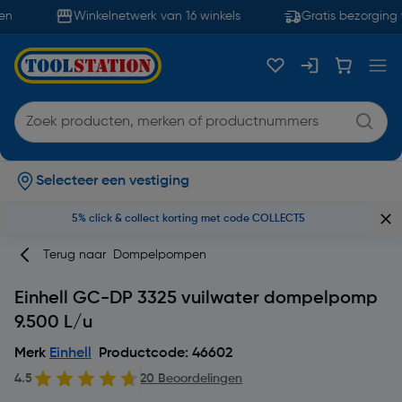
n
Winkelnetwerk van 16 winkels
Gratis bezorging v
Selecteer een vestiging
5% click & collect korting met code COLLECT5
Terug naar
Dompelpompen
Einhell GC-DP 3325 vuilwater dompelpomp
9.500 L/u
Merk
Einhell
Productcode: 46602
4.5
20 Beoordelingen