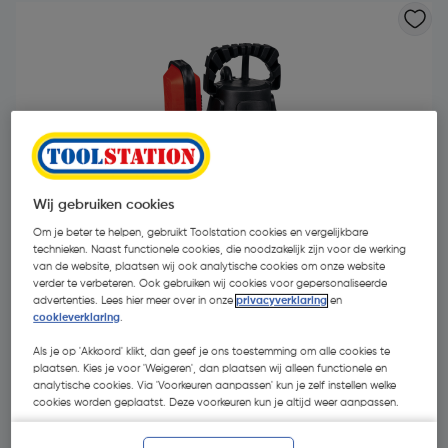
Wij gebruiken cookies
Om je beter te helpen, gebruikt Toolstation cookies en vergelijkbare
technieken. Naast functionele cookies, die noodzakelijk zijn voor de werking
van de website, plaatsen wij ook analytische cookies om onze website
verder te verbeteren. Ook gebruiken wij cookies voor gepersonaliseerde
advertenties. Lees hier meer over in onze
privacyverklaring
en
cookieverklaring
.
€ 48,68
| Excl. btw € 40,23
Als je op 'Akkoord' klikt, dan geef je ons toestemming om alle cookies te
plaatsen. Kies je voor 'Weigeren', dan plaatsen wij alleen functionele en
analytische cookies. Via 'Voorkeuren aanpassen' kun je zelf instellen welke
Recupelbijdrage inbegrepen
cookies worden geplaatst. Deze voorkeuren kun je altijd weer aanpassen.