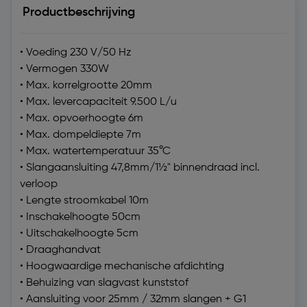
Productbeschrijving
• Voeding 230 V/50 Hz
• Vermogen 330W
• Max. korrelgrootte 20mm
• Max. levercapaciteit 9.500 L/u
• Max. opvoerhoogte 6m
• Max. dompeldiepte 7m
• Max. watertemperatuur 35°C
• Slangaansluiting 47,8mm/1½" binnendraad incl.
verloop
• Lengte stroomkabel 10m
• Inschakelhoogte 50cm
• Uitschakelhoogte 5cm
• Draaghandvat
• Hoogwaardige mechanische afdichting
• Behuizing van slagvast kunststof
• Aansluiting voor 25mm / 32mm slangen + G1