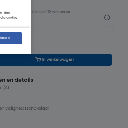
oorraadniveaus en haal binnen 10 minuten op
n', dan
welke cookies
morgen
kkoord
In winkelwagen
en en details
b (A)
n veiligheidsschakelaar