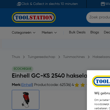
Click & Collect in slechts 10 minuten
Wi
Bulk Deals
Blogs
Dea
Categorieën
Merken
|
Thuis
Tuingereedschap
Tuinmachines
Hakselaars
ECOCHEQUE
Einhell GC-KS 2540 hakselaar 250
Merk:
Einhell
| Productcode: 62536
| 4
32 
Wij gebru
Om je beter t
noodzakelijk
verbeteren. 