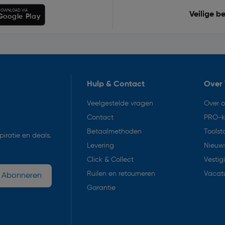
OWNLOAD VIA
Veilige b
Google Play
Hulp & Contact
Over 
Veelgestelde vragen
Over 
Contact
PRO-k
Betaalmethoden
Toolst
iratie en deals.
Levering
Nieuws
Click & Collect
Vestig
Ruilen en retourneren
Vacat
Abonneren
Garantie