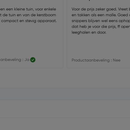
n een kleine tuin, voor enkele
Voor de prijs zeker goed. Vree
it de tuin en van de kerstboom
en takken als een malle. Goed
Mooi compact en stevig apparaat.
snippers blijven wel eens oph
dat heb je voor die prijs, ff op
leeghalen en door.
anbeveling : Ja
Productaanbeveling : Nee