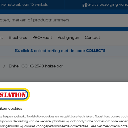
nkelnetwerk van 16 winkels
Gratis bezorging van
ls
Brochures
PRO-kaart
Vestigingen
Contact
5% click & collect korting met de code COLLECT5
Einhell GC-KS 2540 hakselaar
0W
beoordelingen
| Stuk
iken cookies
€ 135,00
| Excl. btw € 
e helpen, gebruikt Toolstation cookies en vergelijkbare technieken. Naast functionele cooki
 zijn voor de werking van de website, plaatsen wij ook analytische cookies om onze websit
Recupelbijdrage inbegrepen
Ook gebruiken wij cookies voor gepersonaliseerde advertenties. Lees hier meer over in onze