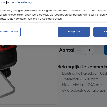
laring
en
cookieverklaring
.
Selecteer winkel - Bekijk v
koord' klikt, dan geef je ons toestemming om alle cookies te plaatsen. Kies je voor 'Weigere
alleen functionele en analytische cookies. Via 'Voorkeuren aanpassen' kun je zelf instellen 
Selecteer vestiging
atst. Deze voorkeuren kun je altijd weer aanpassen.
op voorraad
voor levering
en aanpassen
Weigeren
A
1
voor bezorging
Aantal
Belangrijkste kenmerk
Elektrische hakselaar 106d
Toerental: 4.500 tpm
Max. takdikte: Ø40 mm
Overbelastingschakelaar e