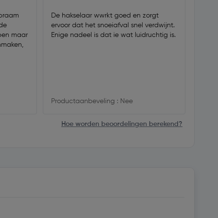
t braam
De hakselaar wwrkt goed en zorgt
Prima
 de
ervoor dat het snoeiafval snel verdwijnt.
versn
open maar
Enige nadeel is dat ie wat luidruchtig is.
we ve
enmaken,
Produ
Productaanbeveling : Nee
Hoe worden beoordelingen berekend?