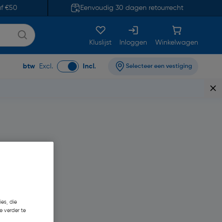
af €50
Eenvoudig 30 dagen retourrecht
Kluslijst
Inloggen
Winkelwagen
btw
Excl.
Incl.
Selecteer een vestiging
111,57
es, die
e verder te