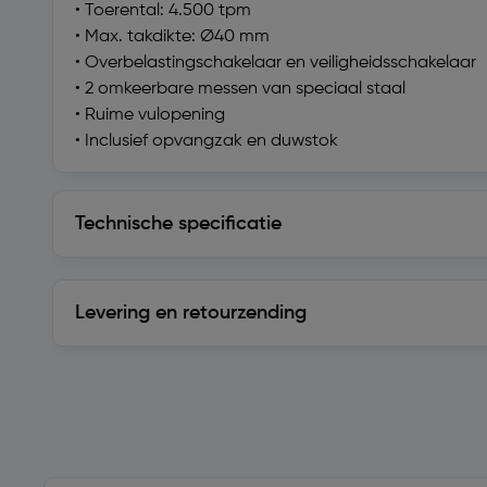
• Toerental: 4.500 tpm
• Max. takdikte: Ø40 mm
• Overbelastingschakelaar en veiligheidsschakelaar
• 2 omkeerbare messen van speciaal staal
• Ruime vulopening
• Inclusief opvangzak en duwstok
Technische specificatie
Technische specificatie
Levering en retourzending
Levering en retourzending
Soortgelijke artikelen