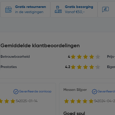
Gratis retourneren
Gratis bezorging
in de vestigingen
Vanaf €50,-
Gemiddelde klantbeoordelingen
Betrouwbaarheid
4
Prij
Prestaties
4.2
Eige
Messen Slijper
Geverifieerde aankoop
Geverifieer
5
2025-01-14
5
2024-04-2
Goed spul