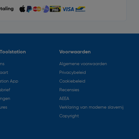
etaling
Toolstation
Voorwaarden
ons
Algemene voorwaarden
aart
Privacybeleid
ation App
Cookiebeleid
brief
Recensies
ingen
AEEA
ures
Verklaring van moderne slavernij
Copyright