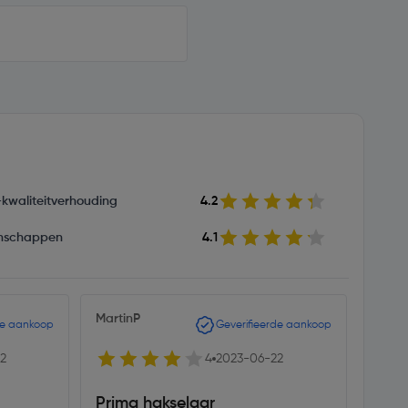
s-kwaliteitverhouding
4.2
nschappen
4.1
MartinP
Bedu
de aankoop
Geverifieerde aankoop
2
4
2023-06-22
Prima hakselaar
Snoe