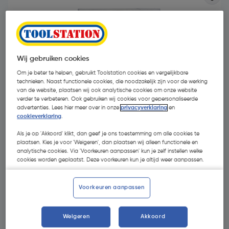
Wij gebruiken cookies
Om je beter te helpen, gebruikt Toolstation cookies en vergelijkbare
technieken. Naast functionele cookies, die noodzakelijk zijn voor de werking
van de website, plaatsen wij ook analytische cookies om onze website
verder te verbeteren. Ook gebruiken wij cookies voor gepersonaliseerde
advertenties. Lees hier meer over in onze
privacyverklaring
en
cookieverklaring
.
Als je op 'Akkoord' klikt, dan geef je ons toestemming om alle cookies te
plaatsen. Kies je voor 'Weigeren', dan plaatsen wij alleen functionele en
analytische cookies. Via 'Voorkeuren aanpassen' kun je zelf instellen welke
cookies worden geplaatst. Deze voorkeuren kun je altijd weer aanpassen.
€ 24,14
| Excl. btw € 19,95
Voorkeuren aanpassen
Selecteer winkel - Bekijk voorraadniveaus en haal binnen 10
minuten op
Weigeren
Akkoord
Selecteer vestiging