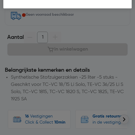
Geen voorraad beschikbaar
Aantal
In winkelwagen
Belangrijkste kenmerken en details
Synthetische Stofzuigerzakken -25 liter -5 stuks -
Geschikt voor TC-VC 18/15 Li Solo, TE-VC 36/25 Li S
Solo, TC-VC 1815, TC-VC 1820 S, TC-VC 1825, TE-VC
1925 SA
16
Vestigingen
Gratis retourneren
Click & Collect
10min
in de vestigingen