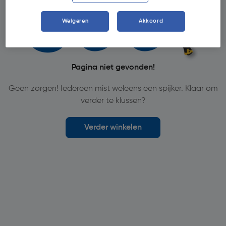
Weigeren
Akkoord
Pagina niet gevonden!
Geen zorgen! Iedereen mist weleens een spijker. Klaar om
verder te klussen?
Verder winkelen