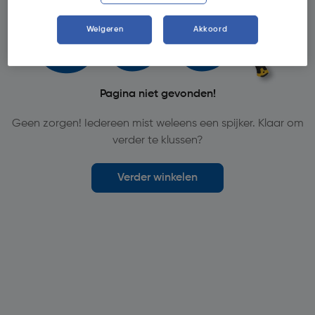
Weigeren
Akkoord
Pagina niet gevonden!
Geen zorgen! Iedereen mist weleens een spijker. Klaar om
verder te klussen?
Verder winkelen