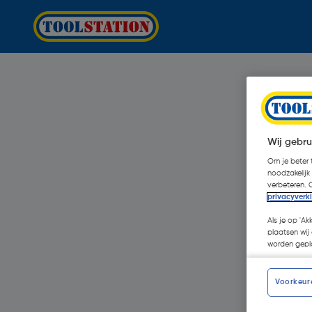
Wij gebru
Om je beter t
noodzakelijk
verbeteren. 
privacyverk
Als je op 'Ak
plaatsen wij 
worden gepla
Voorkeur