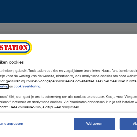
iken cookies
e helpen, gebruikt Toolstation cookies en vergelijkbare technieken. Naast functionele cooki
 zijn voor de werking van de website, plaatsen wij ook analytische cookies om onze websit
Ook gebruiken wij cookies voor gepersonaliseerde advertenties. Lees hier meer over in onze
laring
en
cookieverklaring
.
koord' klikt, dan geef je ons toestemming om alle cookies te plaatsen. Kies je voor 'Weigere
alleen functionele en analytische cookies. Via 'Voorkeuren aanpassen' kun je zelf instellen 
atst. Deze voorkeuren kun je altijd weer aanpassen.
en aanpassen
Weigeren
A
Oops!