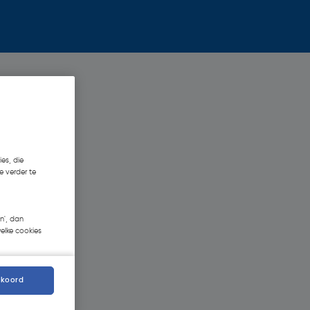
es, die
e verder te
n', dan
welke cookies
kkoord