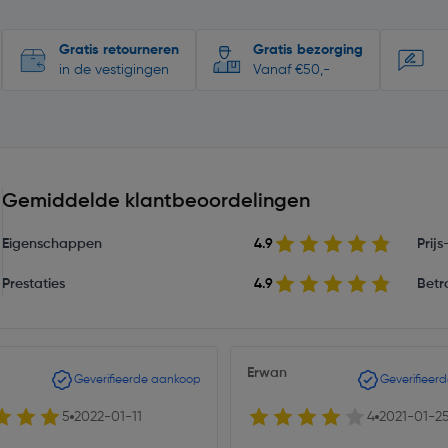
Gratis retourneren
Gratis bezorging
in de vestigingen
Vanaf €50,-
Gemiddelde klantbeoordelingen
Eigenschappen
4.9
Prij
Prestaties
4.9
Betr
Erwan
Geverifieerde aankoop
Geverifieer
5
2022-01-11
4
2021-01-2