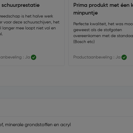
 schuurprestatie
Prima produkt met éen k
minpuntje
eedschap is het halve werk
r voor deze schuurschijven, het
Perfecte kwaliteit, het was moo
 langer mee loopt niet vol en
geweest als de stofgaten
l.
overeenkomen met de standaa
(Bosch etc)
anbeveling : Ja
Productaanbeveling : Ja
f, minerale grondstoffen en acryl