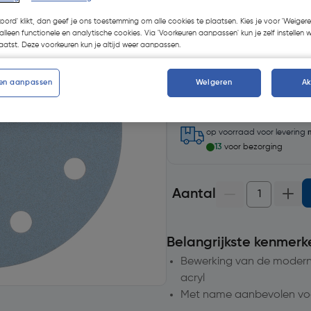
koord' klikt, dan geef je ons toestemming om alle cookies te plaatsen. Kies je voor 'Weigere
alleen functionele en analytische cookies. Via 'Voorkeuren aanpassen' kun je zelf instellen 
atst. Deze voorkeuren kun je altijd weer aanpassen.
Selecteer winkel - Bekijk v
en aanpassen
Weigeren
A
Selecteer vestiging
op voorraad
voor levering
13
voor bezorging
Aantal
Belangrijkste kenmerk
Bewerking van de moderns
acryl
Met name aanbevolen vo