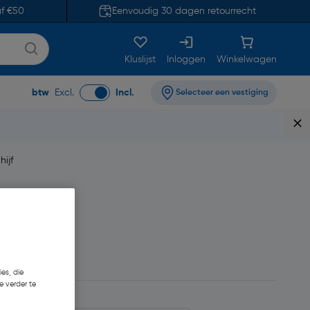
af €50
Eenvoudig 30 dagen retourrecht
Kluslijst
Inloggen
Winkelwagen
btw
Excl.
Incl.
Selecteer een vestiging
ijf
,59
es, die
e verder te