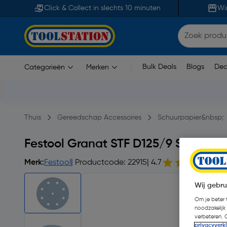
Click & Collect in slechts 10 minuten
Wi
Bulk Deals
Blogs
Dea
Categorieën
Merken
|
Thuis
Gereedschap Accessoires
Schuurpapier&nbsp;
Festool Granat STF D125/9 Schuursch
Merk:
Festool
| Productcode: 22915
| 4.7
2
Wij gebru
Om je beter t
noodzakelijk
verbeteren. 
privacyverk