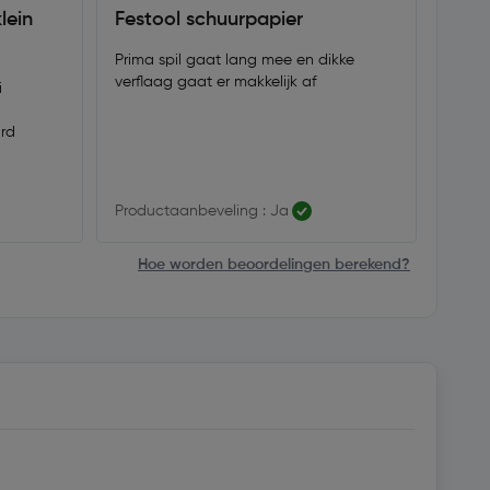
lein
Festool schuurpapier
Prim
Prima spil gaat lang mee en dikke
Top sp
verflaag gaat er makkelijk af
geen 
i
rd
Productaanbeveling : Ja
Produ
Hoe worden beoordelingen berekend?