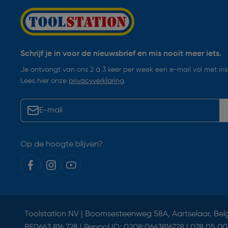
Schrijf je in voor de nieuwsbrief en mis nooit meer iets.
Je ontvangt van ons 2 à 3 keer per week een e-mail vol met insp
Lees hier onze
privacyverklaring
.
Op de hoogte blijven?
Toolstation NV | Boomsesteenweg 58A, Aartselaar, Bel
BE0663.816.728 | Peppol ID: 0208:0663816728 | 078 05 00