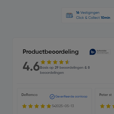
16
Vestigingen
Click & Collect
10min
Productbeoordeling
4.6
Basis op 29 beoordelingen & 8
beoordelingen
DeRemco
Peter st
Geverifieerde aankoop
5
2025-05-13