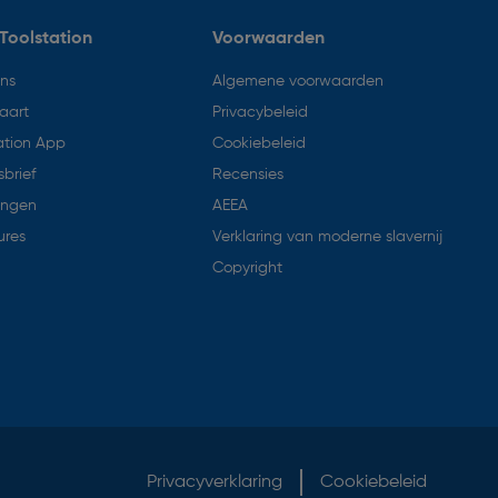
Toolstation
Voorwaarden
ons
Algemene voorwaarden
aart
Privacybeleid
ation App
Cookiebeleid
brief
Recensies
ingen
AEEA
ures
Verklaring van moderne slavernij
Copyright
Privacyverklaring
Cookiebeleid