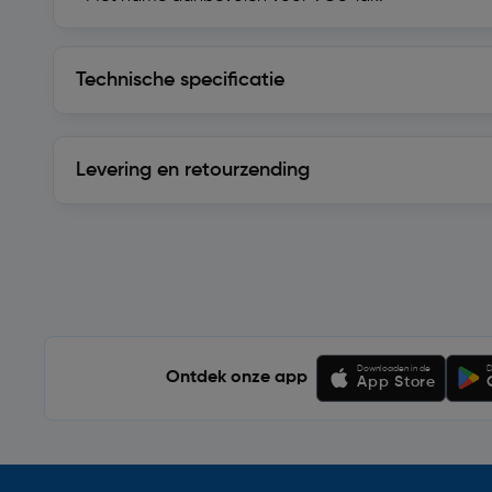
Technische specificatie
Technische specificatie
Levering en retourzending
Levering en retourzending
Soortgelijke artikelen
Downloaden in de
D
Ontdek onze app
App Store