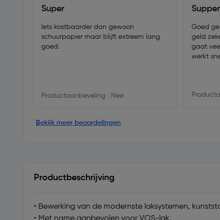
Super
Supper
Iets kostbaarder dan gewoon
Goed ger
schuurpapier maar blijft extreem lang
geld zeke
goed.
gaat veel
werkt sne
Producta
Productaanbeveling : Nee
Bekijk meer beoordelingen
Productbeschrijving
• Bewerking van de modernste laksystemen, kunststo
• Met name aanbevolen voor VOS-lak.