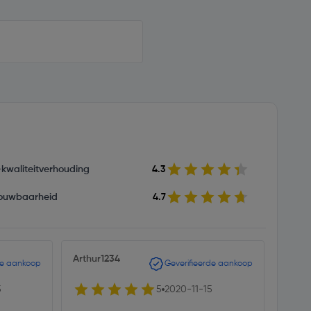
s-kwaliteitverhouding
4.3
ouwbaarheid
4.7
Arthur1234
Mend
de aankoop
Geverifieerde aankoop
5
5
2020-11-15