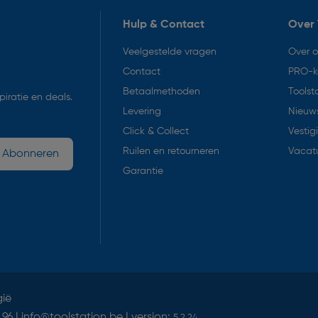
Hulp & Contact
Over 
Veelgestelde vragen
Over 
Contact
PRO-k
Betaalmethoden
Toolst
iratie en deals.
Levering
Nieuws
Click & Collect
Vestig
Ruilen en retourneren
Vacat
Abonneren
Garantie
gië
 96 |
info@toolstation.be
| version:
5.2.24