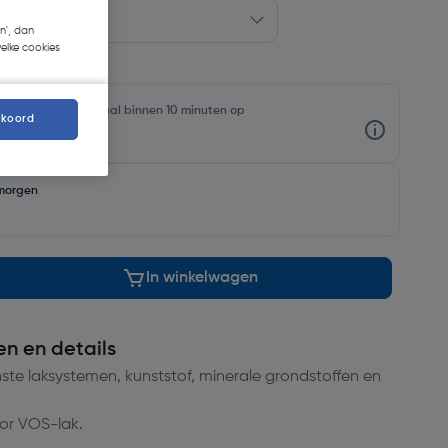
n', dan
welke cookies
oorraadniveaus en haal binnen 10 minuten op
kkoord
morgen
In winkelwagen
en en details
te laksystemen, kunststof, minerale grondstoffen en
or VOS-lak.