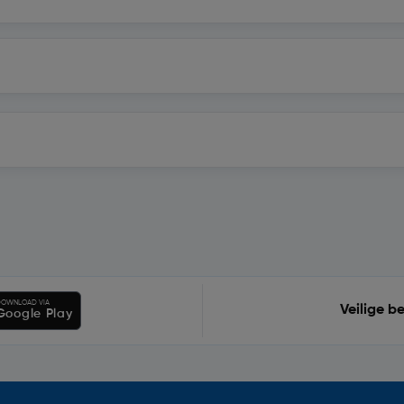
OWNLOAD VIA
Veilige b
Google Play