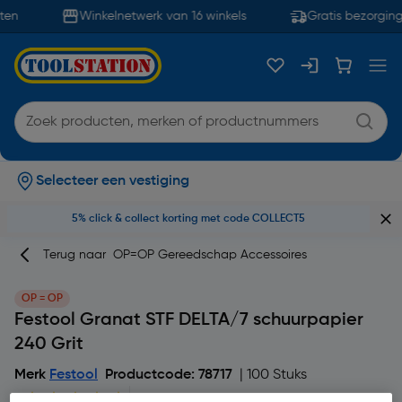
en
Winkelnetwerk van 16 winkels
Gratis bezorging 
Selecteer een vestiging
5% click & collect korting met code COLLECT5
Terug naar
OP=OP Gereedschap Accessoires
OP = OP
Festool Granat STF DELTA/7 schuurpapier
240 Grit
Merk
Festool
Productcode: 78717
| 100 Stuks
5
6 Beoordelingen