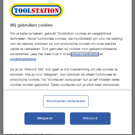
Wij gebruiken cookies
Om je beter te helpen, gebruikt Toolstation cookies en vergelijkbare
technieken. Naast functionele cookies, die noodzakelijk zijn voor de werking
van de website, plaatsen wij ook analytische cookies om onze website
verder te verbeteren. Ook gebruiken wij cookies voor gepersonaliseerde
advertenties. Lees hier meer over in onze
privacyverklaring
en
cookieverklaring
.
Als je op 'Akkoord' klikt, dan geef je ons toestemming om alle cookies te
plaatsen. Kies je voor 'Weigeren', dan plaatsen wij alleen functionele en
analytische cookies. Via 'Voorkeuren aanpassen' kun je zelf instellen welke
cookies worden geplaatst. Deze voorkeuren kun je altijd weer aanpassen.
Voorkeuren aanpassen
€ 41,26
| Excl. btw € 34,10
Weigeren
Akkoord
Kies productvariant
(9)