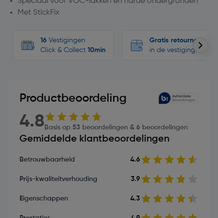
Speciaal voor VOC-lakken en harde ondergronden
Met StickFix
16
Vestigingen
Gratis retourneren
Click & Collect
10min
in de vestigingen
Productbeoordeling
4.8
Basis op 53 beoordelingen & 6 beoordelingen
Gemiddelde klantbeoordelingen
Betrouwbaarheid
4.6
Prijs-kwaliteitverhouding
3.9
Eigenschappen
4.3
Prestaties
4.9