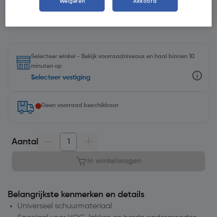
Weigeren
Akkoord
Selecteer winkel - Bekijk voorraadniveaus en haal binnen 10
minuten op
Selecteer vestiging
Geen voorraad beschikbaar
Aantal
In winkelwagen
Belangrijkste kenmerken en details
Universeel schuurmateriaal