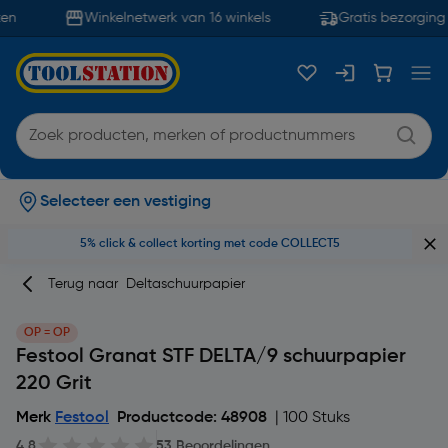
en
Winkelnetwerk van 16 winkels
Gratis bezorging 
Selecteer een vestiging
5% click & collect korting met code COLLECT5
Terug naar
Deltaschuurpapier
OP = OP
Festool Granat STF DELTA/9 schuurpapier
220 Grit
Merk
Festool
Productcode: 48908
| 100 Stuks
4.8
53 Beoordelingen