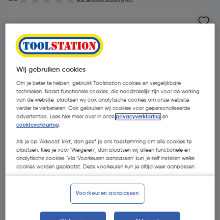
Wij gebruiken cookies
Om je beter te helpen, gebruikt Toolstation cookies en vergelijkbare
technieken. Naast functionele cookies, die noodzakelijk zijn voor de werking
van de website, plaatsen wij ook analytische cookies om onze website
verder te verbeteren. Ook gebruiken wij cookies voor gepersonaliseerde
advertenties. Lees hier meer over in onze
privacyverklaring
en
cookieverklaring
.
Als je op 'Akkoord' klikt, dan geef je ons toestemming om alle cookies te
plaatsen. Kies je voor 'Weigeren', dan plaatsen wij alleen functionele en
analytische cookies. Via 'Voorkeuren aanpassen' kun je zelf instellen welke
cookies worden geplaatst. Deze voorkeuren kun je altijd weer aanpassen.
€ 35,95
| Excl. btw € 29,71
Voorkeuren aanpassen
Kies productvariant
(10)