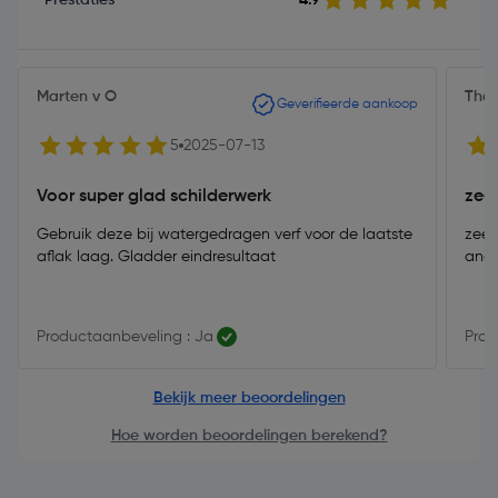
Marten v O
Tho
Geverifieerde aankoop
5
2025-07-13
Voor super glad schilderwerk
zee
Gebruik deze bij watergedragen verf voor de laatste
zeer
aflak laag. Gladder eindresultaat
ande
Productaanbeveling : Ja
Prod
Bekijk meer beoordelingen
Hoe worden beoordelingen berekend?