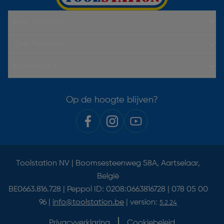
Hulp & Contact
Over Toolstation
Voorwaarden
Op de hoogte blijven?
Toolstation NV | Boomsesteenweg 58A, Aartselaar,
België
BE0663.816.728 | Peppol ID: 0208:0663816728 | 078 05 00
96 |
info@toolstation.be
| version:
5.2.24
Privacyverklaring
Cookiebeleid