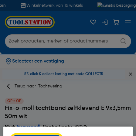
en
Winkelnetwerk van 16 winkels
Gratis bezorging 
Selecteer een vestiging
5% click & collect korting met code COLLECT5
Terug naar
Tochtwering
OP = OP
Fix-o-moll tochtband zelfklevend E 9x3,5mm
50m wit
Merk
Fix-o-moll
Productcode: 32074
5
2 Beoordelingen