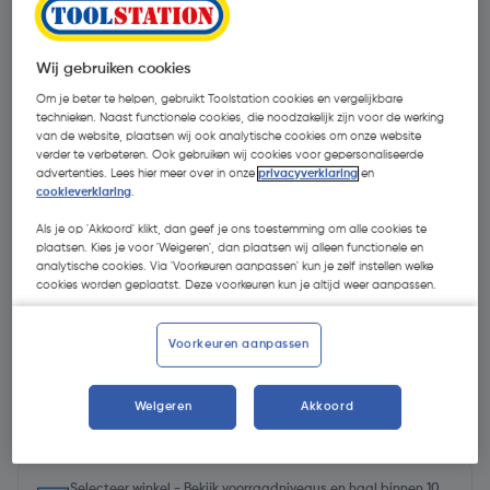
Wij gebruiken cookies
Om je beter te helpen, gebruikt Toolstation cookies en vergelijkbare
technieken. Naast functionele cookies, die noodzakelijk zijn voor de werking
van de website, plaatsen wij ook analytische cookies om onze website
verder te verbeteren. Ook gebruiken wij cookies voor gepersonaliseerde
advertenties. Lees hier meer over in onze
privacyverklaring
en
cookieverklaring
.
Als je op 'Akkoord' klikt, dan geef je ons toestemming om alle cookies te
plaatsen. Kies je voor 'Weigeren', dan plaatsen wij alleen functionele en
analytische cookies. Via 'Voorkeuren aanpassen' kun je zelf instellen welke
cookies worden geplaatst. Deze voorkeuren kun je altijd weer aanpassen.
Voorkeuren aanpassen
€ 20,45
Weigeren
Akkoord
| Excl. btw € 16,90
€ 0,41/m
Selecteer winkel - Bekijk voorraadniveaus en haal binnen 10