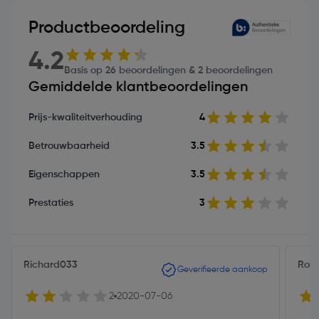
Productbeoordeling
4.2
Basis op 26 beoordelingen & 2 beoordelingen
Gemiddelde klantbeoordelingen
Prijs-kwaliteitverhouding
4
Betrouwbaarheid
3.5
Eigenschappen
3.5
Prestaties
3
Richard033
Rob
Geverifieerde aankoop
2
2020-07-06