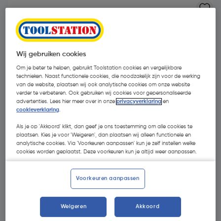
Wij gebruiken cookies
Om je beter te helpen, gebruikt Toolstation cookies en vergelijkbare
technieken. Naast functionele cookies, die noodzakelijk zijn voor de werking
van de website, plaatsen wij ook analytische cookies om onze website
verder te verbeteren. Ook gebruiken wij cookies voor gepersonaliseerde
advertenties. Lees hier meer over in onze
privacyverklaring
en
cookieverklaring
.
Als je op 'Akkoord' klikt, dan geef je ons toestemming om alle cookies te
plaatsen. Kies je voor 'Weigeren', dan plaatsen wij alleen functionele en
analytische cookies. Via 'Voorkeuren aanpassen' kun je zelf instellen welke
cookies worden geplaatst. Deze voorkeuren kun je altijd weer aanpassen.
€ 0,98
| Excl. btw € 0,81
Voorkeuren aanpassen
Kies productvariant
(3)
Weigeren
Akkoord