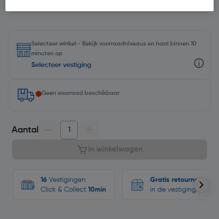
Selecteer winkel - Bekijk voorraadniveaus en haal binnen 10
minuten op
Selecteer vestiging
Geen voorraad beschikbaar
Aantal
In winkelwagen
16
Vestigingen
Gratis retourneren
Click & Collect
10min
in de vestigingen