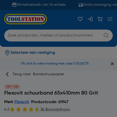
Winkelnetwerk van 16 winkels
Gratis bezorging van
Selecteer een vestiging
5% click & collect korting met code COLLECT5
Terug naar
Bandschuurpapier
OP = OP
Flexovit schuurband 65x410mm 80 Grit
Merk
Flexovit
Productcode: 61947
4.2
26 Beoordelingen