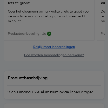
Iets te groot
Pri
Over het algemeen prima kwaliteit. Iets te groot voor
Deze
de machine waardoor het slipt. En dat is een echt
rede
minpunt.
beho
Productaanbeveling : Ja
Prod
Bekijk meer beoordelingen
Hoe worden beoordelingen berekend?
Productbeschrijving
• Schuurband T33X Aluminium oxide linnen drager
Technische specificatie