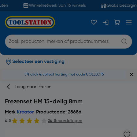
ten
Winkelnetwerk van 16 winkels
Gratis bezorging
Selecteer een vestiging
5% click & collect korting met code COLLECT5
Terug naar
Frezen
Frezenset HM 15-delig 8mm
Merk
Kreator
Productcode: 28686
4.5
24 Beoordelingen