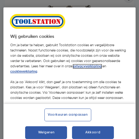
Wij gebruiken cookies
Om je beter te helpen, gebruikt Toolstation cookies en vergelijkbare
technieken. Naast functionele cookies, die noodzakelijk zijn voor de werking
van de website, plaatsen wij ook analytische cookies om onze website
verder te verbeteren. Ook gebruiken wij cookies voor gepersonaliseerde
advertenties. Lees hier meer over in onze
privacyverklaring
en
cookieverklaring
.
Als je op 'Akkoord' klikt, dan geef je ons toestemming om alle cookies te
plaatsen. Kies je voor 'Weigeren', dan plaatsen wij alleen functionele en
analytische cookies. Via 'Voorkeuren aanpassen' kun je zelf instellen welke
€ 49,84
cookies worden geplaatst. Deze voorkeuren kun je altijd weer aanpassen.
| Excl. btw € 41,19
Voorkeuren aanpassen
Selecteer winkel - Bekijk voorraadniveaus en haal binnen 10
minuten op
Weigeren
Akkoord
Selecteer vestiging