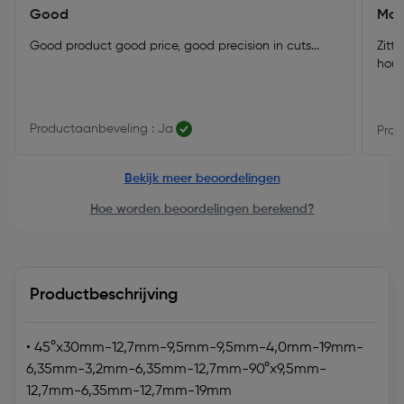
Good
Moo
Good product good price, good precision in cuts...
Zitt
hout
Productaanbeveling : Ja
Prod
Bekijk meer beoordelingen
Hoe worden beoordelingen berekend?
Productbeschrijving
• 45°x30mm-12,7mm-9,5mm-9,5mm-4,0mm-19mm-
6,35mm-3,2mm-6,35mm-12,7mm-90°x9,5mm-
12,7mm-6,35mm-12,7mm-19mm