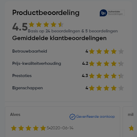
Productbeoordeling
4.5
Basis op 24 beoordelingen & 5 beoordelingen
Gemiddelde klantbeoordelingen
Betrouwbaarheid
4
Prijs-kwaliteitverhouding
4.2
Prestaties
4.3
Eigenschappen
4
Alves
mike
Geverifieerde aankoop
5
2020-06-14