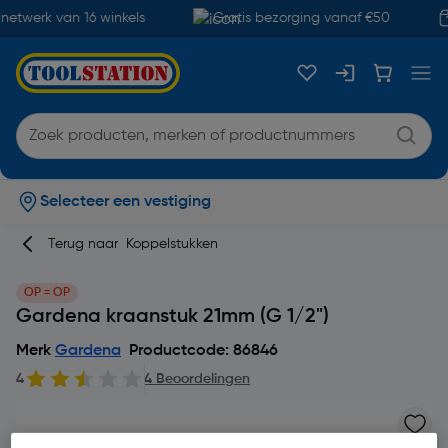
etwerk van 16 winkels
Gratis bezorging vanaf €50
Selecteer een vestiging
Terug naar
Koppelstukken
OP = OP
Gardena kraanstuk 21mm (G 1/2")
Merk
Gardena
Productcode: 86846
4
4 Beoordelingen