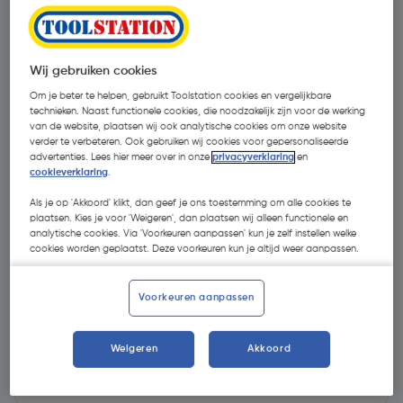
Wij gebruiken cookies
Om je beter te helpen, gebruikt Toolstation cookies en vergelijkbare
technieken. Naast functionele cookies, die noodzakelijk zijn voor de werking
van de website, plaatsen wij ook analytische cookies om onze website
verder te verbeteren. Ook gebruiken wij cookies voor gepersonaliseerde
advertenties. Lees hier meer over in onze
privacyverklaring
en
cookieverklaring
.
Als je op 'Akkoord' klikt, dan geef je ons toestemming om alle cookies te
plaatsen. Kies je voor 'Weigeren', dan plaatsen wij alleen functionele en
analytische cookies. Via 'Voorkeuren aanpassen' kun je zelf instellen welke
cookies worden geplaatst. Deze voorkeuren kun je altijd weer aanpassen.
€ 2,09
| Excl. btw € 1,73
Voorkeuren aanpassen
Selecteer winkel - Bekijk voorraadniveaus en haal binnen 10
Weigeren
Akkoord
minuten op
Selecteer vestiging