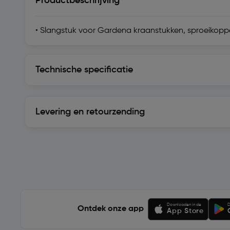
Productbeschrijving
• Slangstuk voor Gardena kraanstukken, sproeikopp
Technische specificatie
Technische specificatie
Levering en retourzending
Levering en retourzending
Soortgelijke artikelen
Downloaden in de
D
Ontdek onze app
App Store