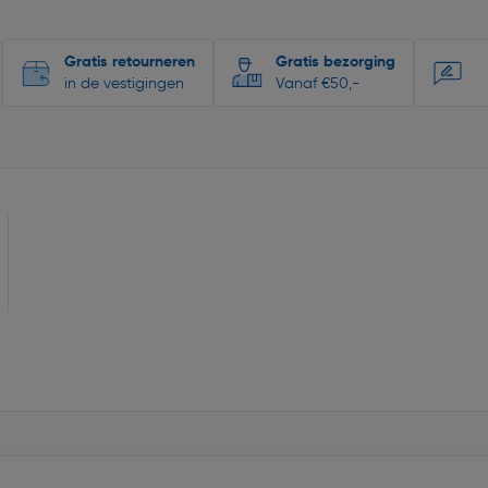
Gratis retourneren
Gratis bezorging
in de vestigingen
Vanaf €50,-