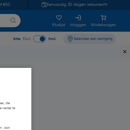
af €50
Eenvoudig 30 dagen retourrecht
Kluslijst
Inloggen
Winkelwagen
btw
Excl.
Incl.
Selecteer een vestiging
es, die
e verder te
n', dan