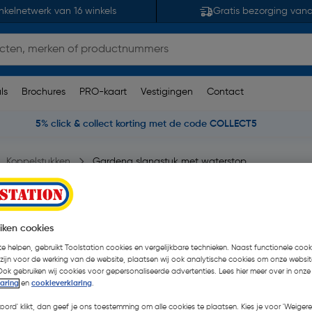
nkelnetwerk van 16 winkels
Gratis bezorging van
ls
Brochures
PRO-kaart
Vestigingen
Contact
5% click & collect korting met de code COLLECT5
Koppelstukken
Gardena slangstuk met waterstop
9mm (3/4")
iken cookies
e helpen, gebruikt Toolstation cookies en vergelijkbare technieken. Naast functionele cooki
 zijn voor de werking van de website, plaatsen wij ook analytische cookies om onze websit
€ 9,97
Ook gebruiken wij cookies voor gepersonaliseerde advertenties. Lees hier meer over in onze
laring
en
cookieverklaring
.
€ 8,20
| Excl. btw € 6,78
koord' klikt, dan geef je ons toestemming om alle cookies te plaatsen. Kies je voor 'Weigere