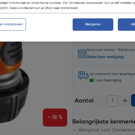
alleen functionele en analytische cookies. Via 'Voorkeuren aanpassen' kun je zelf instellen 
atst. Deze voorkeuren kun je altijd weer aanpassen.
Kies productvariant
(1)
en aanpassen
Weigeren
A
Selecteer winkel - Bekijk v
Selecteer vestiging
op voorraad
voor levering
2
voor bezorging
Aantal
- 18 %
Belangrijkste kenmerk
Slangstuk voor Gardena k