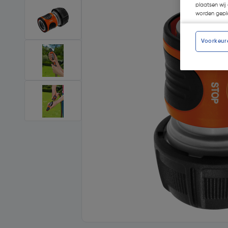
plaatsen wij 
worden gepla
Voorkeur