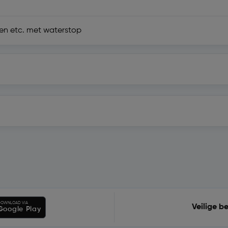
en etc. met waterstop
OWNLOAD VIA
Veilige b
Google Play