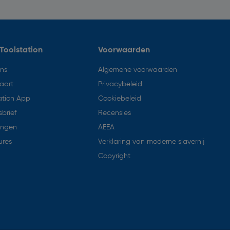
Toolstation
Voorwaarden
ons
Algemene voorwaarden
aart
Privacybeleid
ation App
Cookiebeleid
brief
Recensies
ingen
AEEA
ures
Verklaring van moderne slavernij
Copyright