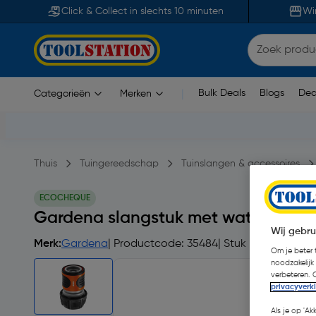
Click & Collect in slechts 10 minuten
Wi
Bulk Deals
Blogs
Dea
Categorieën
Merken
|
Thuis
Tuingereedschap
Tuinslangen & accessoires
ECOCHEQUE
Gardena slangstuk met waterstop 1
Wij gebru
Merk:
Gardena
| Productcode: 35484
| Stuk
Om je beter t
noodzakelijk
verbeteren. 
privacyverk
Als je op 'Ak