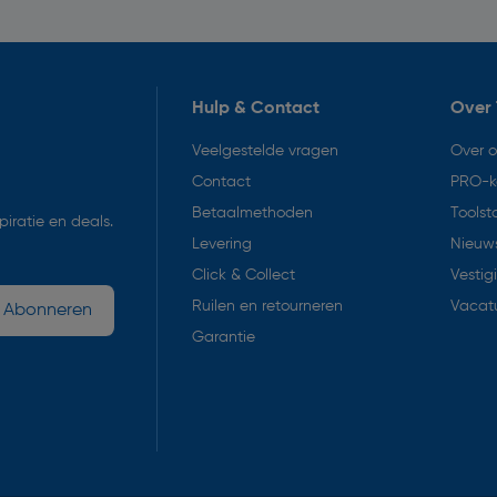
Hulp & Contact
Over 
Veelgestelde vragen
Over 
Contact
PRO-k
Betaalmethoden
Toolst
iratie en deals.
Levering
Nieuws
Click & Collect
Vestig
Ruilen en retourneren
Vacat
Abonneren
Garantie