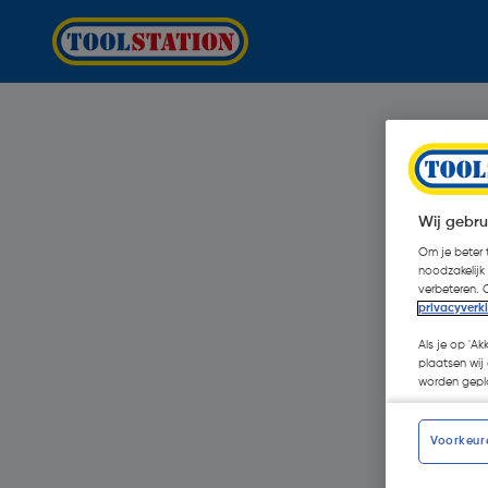
Wij gebru
Om je beter t
noodzakelijk
verbeteren. 
privacyverk
Als je op 'Ak
plaatsen wij 
worden gepla
Voorkeur