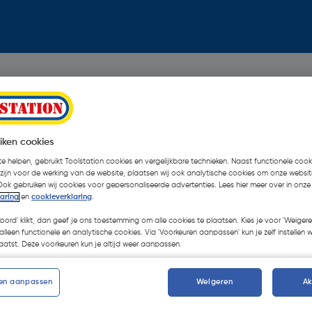
iken cookies
e helpen, gebruikt Toolstation cookies en vergelijkbare technieken. Naast functionele cooki
 zijn voor de werking van de website, plaatsen wij ook analytische cookies om onze websit
Ook gebruiken wij cookies voor gepersonaliseerde advertenties. Lees hier meer over in onze
laring
en
cookieverklaring
.
koord' klikt, dan geef je ons toestemming om alle cookies te plaatsen. Kies je voor 'Weigere
alleen functionele en analytische cookies. Via 'Voorkeuren aanpassen' kun je zelf instellen 
atst. Deze voorkeuren kun je altijd weer aanpassen.
en aanpassen
Weigeren
A
Oops!