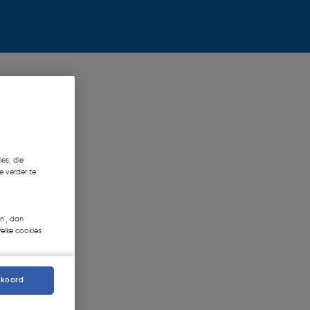
es, die
e verder te
n', dan
welke cookies
kkoord