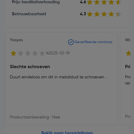
Prijs-kwaliteitverhouding
4.6
Betrouwbaarheid
4.3
Yesyes
Wim
Geverifieerde aankoop
1
2025-10-19
Slechte schroeven
Pri
Duurt eindeloos om dit in metalstud te schroeven .
Prim
opg
Prod
Productaanbeveling : Nee
Bekijk meer beoordelingen