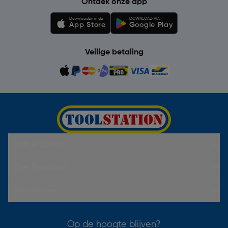
Ontdek onze app
Downloaden in de
DOWNLOAD VIA
App Store
Google Play
Veilige betaling
Hulp & Contact
Over Toolstation
Voorwaarden
Op de hoogte blijven?