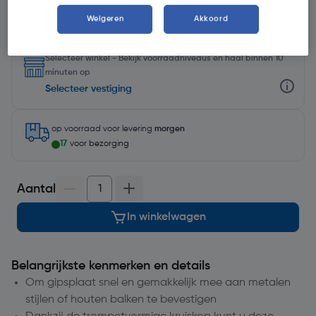
Weigeren
Akkoord
Selecteer winkel - Bekijk voorraadniveaus en haal binnen 10
minuten op
Selecteer vestiging
op voorraad
voor levering
morgen
17
voor bezorging
Aantal
In winkelwagen
Belangrijkste kenmerken en details
Om gipsplaat snel en gemakkelijk mee aan metalen
stijlen of houten balken te bevestigen