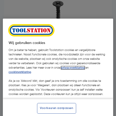
- 60 %
Wij gebruiken cookies
Om je beter te helpen, gebruikt Toolstation cookies en vergelijkbare
technieken. Naast functionele cookies, die noodzakelijk zijn voor de werking
van de website, plaatsen wij ook analytische cookies om onze website
verder te verbeteren. Ook gebruiken wij cookies voor gepersonaliseerde
advertenties. Lees hier meer over in onze
privacyverklaring
en
cookieverklaring
.
€ 6,95
Als je op 'Akkoord' klikt, dan geef je ons toestemming om alle cookies te
plaatsen. Kies je voor 'Weigeren', dan plaatsen wij alleen functionele en
€ 2,80
| Excl. btw € 2,31
analytische cookies. Via 'Voorkeuren aanpassen' kun je zelf instellen welke
cookies worden geplaatst. Deze voorkeuren kun je altijd weer aanpassen.
Kies productvariant
(6)
Voorkeuren aanpassen