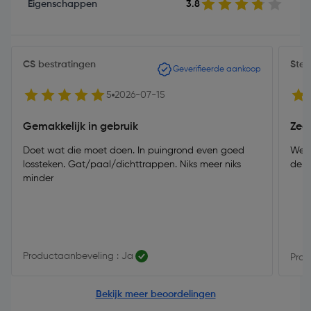
Eigenschappen
3.8
CS bestratingen
Ste
Geverifieerde aankoop
5
2026-07-15
Gemakkelijk in gebruik
Zee
Doet wat die moet doen. In puingrond even goed
Werk
lossteken. Gat/paal/dichttrappen. Niks meer niks
derg
minder
Productaanbeveling : Ja
Prod
Bekijk meer beoordelingen