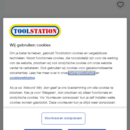
Wij gebruiken cookies
Om je beter te helpen, gebruikt Toolstation cookies en vergelijkbare
technieken. Naast functionele cookies, die noodzakelijk zijn voor de werking
van de website, plaatsen wij ook analytische cookies om onze website
verder te verbeteren. Ook gebruiken wij cookies voor gepersonaliseerde
advertenties. Lees hier meer over in onze
privacyverklaring
en
cookieverklaring
.
Als je op 'Akkoord' klikt, dan geef je ons toestemming om alle cookies te
plaatsen. Kies je voor 'Weigeren', dan plaatsen wij alleen functionele en
analytische cookies. Via 'Voorkeuren aanpassen' kun je zelf instellen welke
€ 20,14
| Excl. btw € 16,64
cookies worden geplaatst. Deze voorkeuren kun je altijd weer aanpassen.
Voorkeuren aanpassen
Kies productvariant
(1)