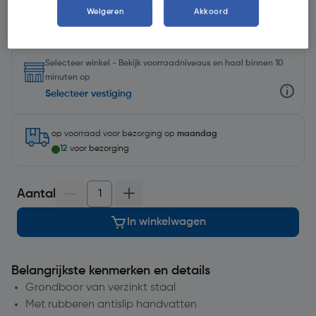
Weigeren
Akkoord
Selecteer winkel - Bekijk voorraadniveaus en haal binnen 10
minuten op
Selecteer vestiging
op voorraad
voor bezorging op
maandag
12
voor bezorging
Aantal
In winkelwagen
Belangrijkste kenmerken en details
Grondboor van verzinkt staal
Met rubberen antislip handvatten