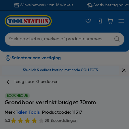
Winkelnetwerk van 16 winkels
Gratis bezorging va
Selecteer een vestiging
5% click & collect korting met code COLLECT5
Terug naar
Grondboren
ECOCHEQUE
Grondboor verzinkt budget 70mm
Merk
Talen Tools
Productcode: 11317
4.2
38 Beoordelingen